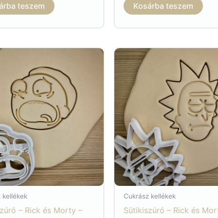
árba teszem
Kosárba teszem
 kellékek
Cukrász kellékek
szúró – Rick és Morty –
Sütikiszúró – Rick és Mor