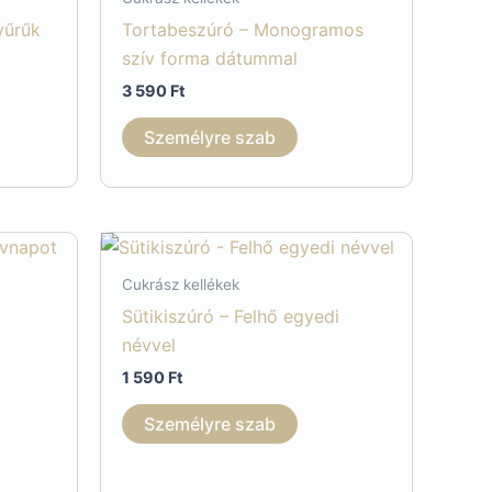
termékoldalon
yűrűk
Tortabeszúró – Monogramos
választhatók
szív forma dátummal
ki
3 590
Ft
Személyre szab
Cukrász kellékek
Sütikiszúró – Felhő egyedi
névvel
1 590
Ft
y:
Személyre szab
nnek