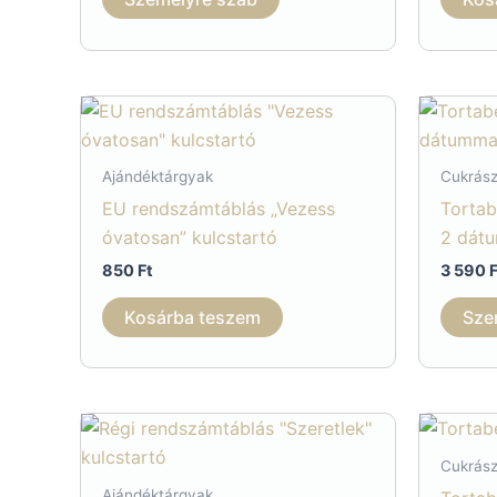
Ajándéktárgyak
Cukrász
EU rendszámtáblás „Vezess
Tortab
óvatosan” kulcstartó
2 dát
850
Ft
3 590
Kosárba teszem
Sze
Cukrász
Ajándéktárgyak