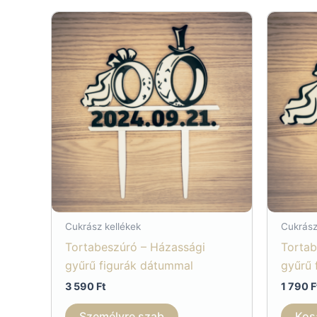
Cukrász kellékek
Cukrász
Tortabeszúró – Házassági
Tortab
gyűrű figurák dátummal
gyűrű 
3 590
Ft
1 790
F
Személyre szab
Kos