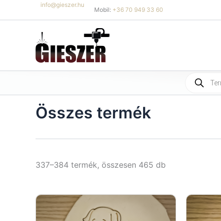
Skip
info@gieszer.hu
Mobil:
+36 70 949 33 60
to
content
Products
search
Összes termék
Sorted
337–384 termék, összesen 465 db
by
latest