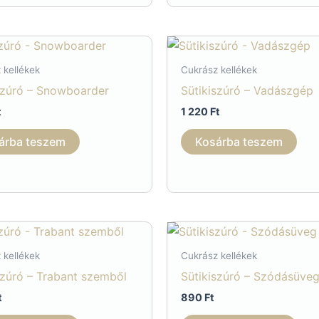
t
t
va
v
 kellékek
Cukrász kellékek
A
szúró – Snowboarder
Sütikiszúró – Vadászgép
v
t
1 220
Ft
a
t
árba teszem
Kosárba teszem
v
ki
 kellékek
Cukrász kellékek
szúró – Trabant szemből
Sütikiszúró – Szódásüve
t
890
Ft