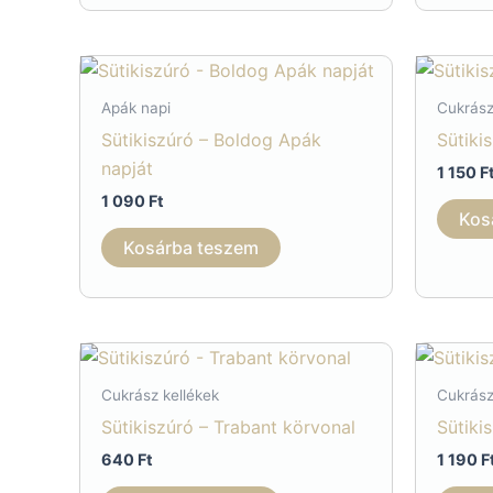
Apák napi
Cukrász
Sütikiszúró – Boldog Apák
Sütiki
napját
1 150
F
1 090
Ft
Kos
Kosárba teszem
Cukrász kellékek
Cukrász
Sütikiszúró – Trabant körvonal
Sütiki
640
Ft
1 190
F