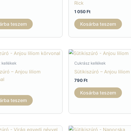
Rick
1 050
Ft
árba teszem
Kosárba teszem
 kellékek
Cukrász kellékek
szúró – Anjou liliom
Sütikiszúró – Anjou liliom
al
790
Ft
Kosárba teszem
árba teszem