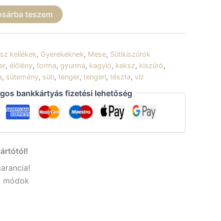
osárba teszem
sz kellékek
,
Gyerekeknek
,
Mese
,
Sütikiszúrók
er
,
élőlény
,
forma
,
gyurma
,
kagyló
,
keksz
,
kiszúró
,
a
,
sütemény
,
süti
,
tenger
,
tengeri
,
tészta
,
víz
gos bankkártyás fizetési lehetőség
ártótól!
garancia!
si módok