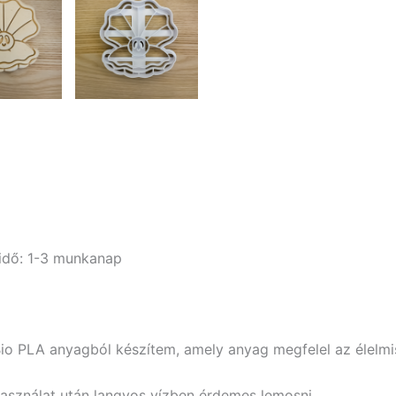
i idő: 1-3 munkanap
Bio PLA anyagból készítem, amely anyag megfelel az élelm
használat után langyos vízben érdemes lemosni.