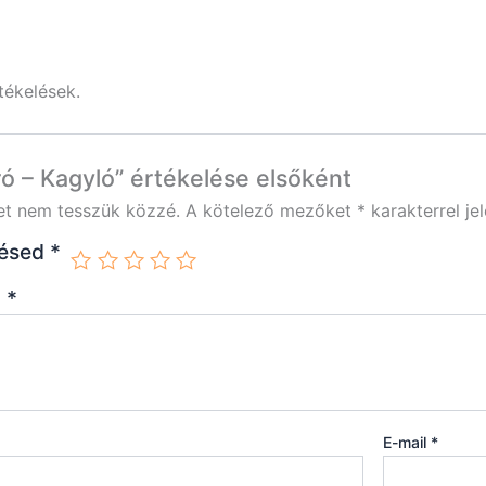
tékelések.
ró – Kagyló” értékelése elsőként
et nem tesszük közzé.
A kötelező mezőket
*
karakterrel jel
lésed
*
d
*
E-mail
*