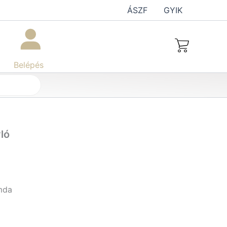
ÁSZF
GYIK
Belépés
ló
mda