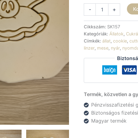
Sütikiszúró
K
-
+
-
Kagyló
mennyiség
Cikkszám:
SK157
Kategóriák:
Állatok
,
Cukrá
Címkék:
állat
,
cookie
,
cutt
linzer
,
mese
,
nyár
,
nyomd
Biztonsá
Termék, közvetlen a gy
Pénzvisszafizetési 
Biztonságos fizeté
Magyar termék