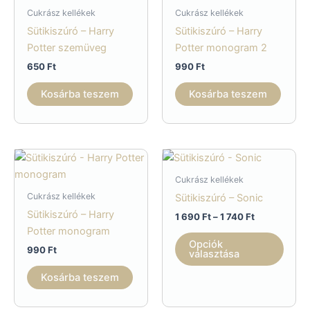
Cukrász kellékek
Cukrász kellékek
Sütikiszúró – Harry
Sütikiszúró – Harry
Potter szemüveg
Potter monogram 2
650
Ft
990
Ft
Kosárba teszem
Kosárba teszem
Cukrász kellékek
Cukrász kellékek
Sütikiszúró – Sonic
Sütikiszúró – Harry
Ártartomány
1 690
Ft
–
1 740
Ft
1
Potter monogram
Enne
690 Ft
Opciók
990
Ft
a
-
választása
1
term
740 Ft
Kosárba teszem
több
variác