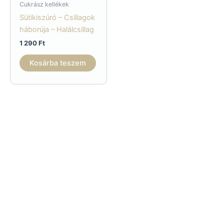
Cukrász kellékek
Sütikiszúró – Csillagok
háborúja – Halálcsillag
1 290
Ft
Kosárba teszem