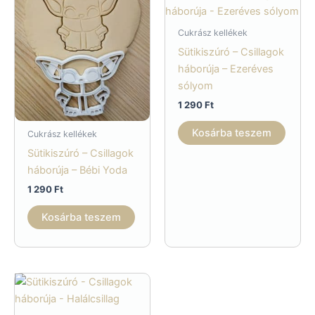
Cukrász kellékek
Sütikiszúró – Csillagok
háborúja – Ezeréves
sólyom
1 290
Ft
Kosárba teszem
Cukrász kellékek
Sütikiszúró – Csillagok
háborúja – Bébi Yoda
1 290
Ft
Kosárba teszem