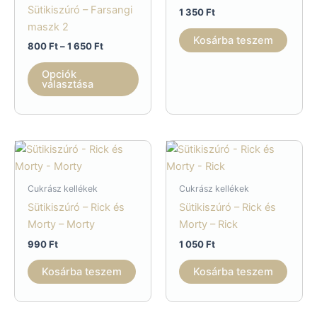
a
termékoldalon
Sütikiszúró – Farsangi
1 350
Ft
termé
választhatók
maszk 2
válas
Kosárba teszem
ki
Ártartomány:
800
Ft
–
1 650
Ft
ki
800 Ft
Ennek
-
Opciók
a
1
választása
650 Ft
terméknek
több
variációja
van.
A
változatok
Cukrász kellékek
Cukrász kellékek
a
Sütikiszúró – Rick és
Sütikiszúró – Rick és
termékoldalon
Morty – Morty
Morty – Rick
választhatók
990
Ft
1 050
Ft
ki
Kosárba teszem
Kosárba teszem