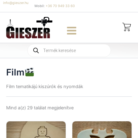
Skip
info@gieszer.hu
Mobil:
+36 70 949 33 60
to
content
Products
search
Film
Film tematikájú kiszúrók és nyomdák
Sorted
Mind a(z) 29 találat megjelenítve
by
latest