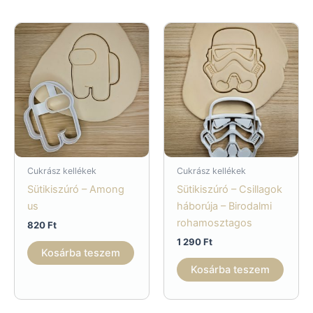
van.
A
válto
a
termé
válas
ki
Cukrász kellékek
Cukrász kellékek
Sütikiszúró – Among
Sütikiszúró – Csillagok
us
háborúja – Birodalmi
rohamosztagos
820
Ft
1 290
Ft
Kosárba teszem
Kosárba teszem