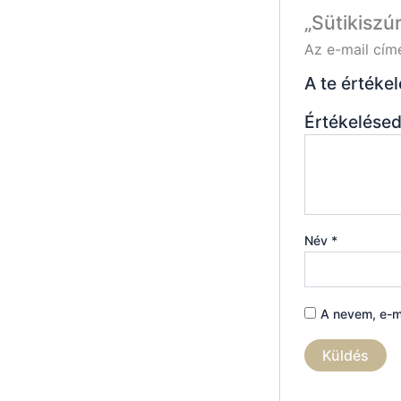
„Sütikiszú
Az e-mail cím
A te értéke
Értékelése
Név
*
A nevem, e-m