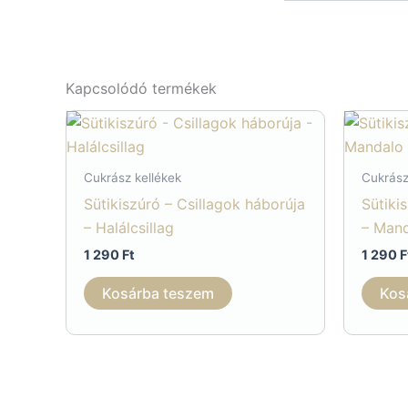
Kapcsolódó termékek
Cukrász kellékek
Cukrász
Sütikiszúró – Csillagok háborúja
Sütiki
– Halálcsillag
– Man
1 290
Ft
1 290
F
Kosárba teszem
Kos