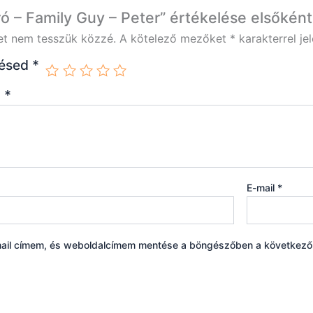
ró – Family Guy – Peter” értékelése elsőként
et nem tesszük közzé.
A kötelező mezőket
*
karakterrel jel
lésed
*
d
*
E-mail
*
ail címem, és weboldalcímem mentése a böngészőben a következ