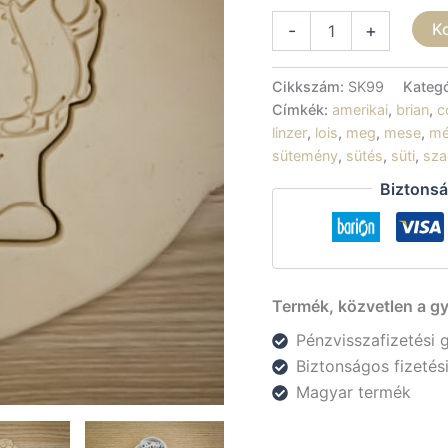
Sütikiszúró
K
-
+
-
Family
Guy
Cikkszám:
SK99
Kateg
-
Címkék:
amerikai
,
brian
,
c
Peter
linzer
,
lois
,
meg
,
mese
,
mé
mennyiség
sütemény
,
sütés
,
süti
,
sza
Biztonsá
Termék, közvetlen a gy
Pénzvisszafizetési 
Biztonságos fizeté
Magyar termék