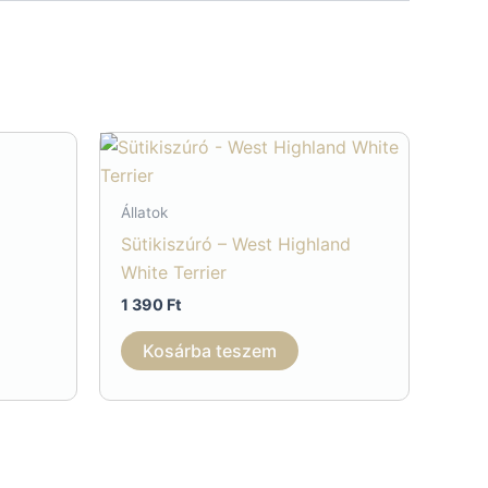
Állatok
Sütikiszúró – West Highland
White Terrier
1 390
Ft
Kosárba teszem