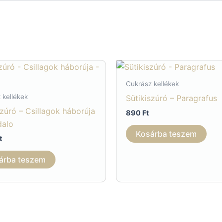
Cukrász kellékek
 kellékek
Sütikiszúró – Paragrafus
szúró – Csillagok háborúja
890
Ft
dalo
Kosárba teszem
t
árba teszem