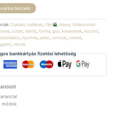
osárba teszem
óriák:
Cukrász kellékek
,
Film
,
Mese
,
Sütikiszúrók
ookie
,
cutter
,
family
,
forma
,
guy
,
karakterek
,
kiszúró
,
zeskalács
,
nyomda
,
peter
,
sorozat
,
stewie
,
ggató
,
vicces
gos bankkártyás fizetési lehetőség
ártótól!
garancia!
si módok