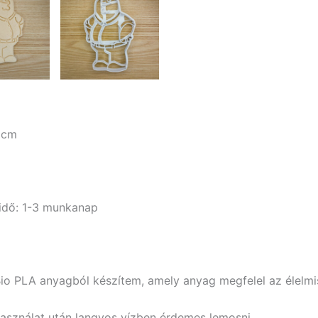
 cm
i idő: 1-3 munkanap
Bio PLA anyagból készítem, amely anyag megfelel az élelm
használat után langyos vízben érdemes lemosni.