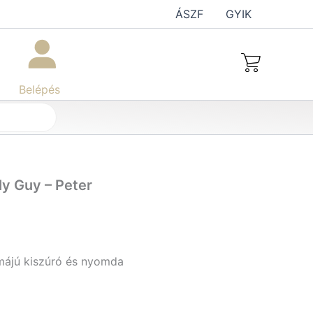
ÁSZF
GYIK
Belépés
ly Guy – Peter
rmájú kiszúró és nyomda