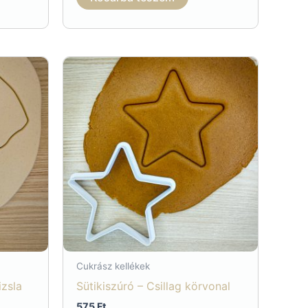
Cukrász kellékek
izsla
Sütikiszúró – Csillag körvonal
575
Ft