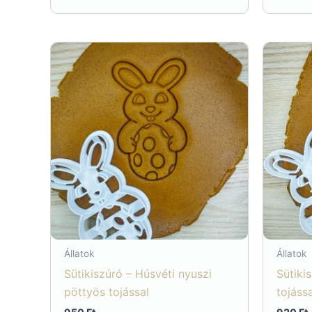
Állatok
Állatok
Sütikiszúró – Húsvéti nyuszi
Sütiki
pöttyös tojással
tojássa