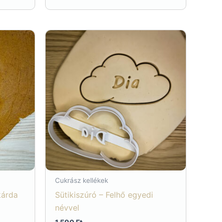
990 Ft.
990 Ft.
Cukrász kellékek
kárda
Sütikiszúró – Felhő egyedi
névvel