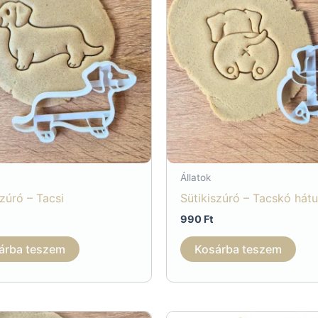
Állatok
szúró – Tacsi
Sütikiszúró – Tacskó hátu
990
Ft
árba teszem
Kosárba teszem