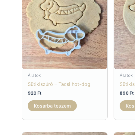
Állatok
Állatok
Sütikiszúró – Tacsi hot-dog
Sütiki
920
Ft
890
Ft
Kosárba teszem
Kos