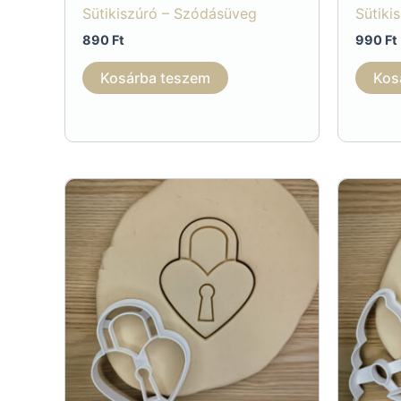
Sütikiszúró – Szódásüveg
Sütiki
890
Ft
990
Ft
Kosárba teszem
Kos