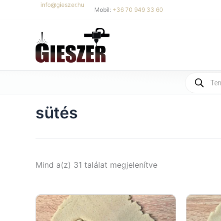
Skip
info@gieszer.hu
Mobil:
+36 70 949 33 60
to
content
Products
search
sütés
Sorted
Mind a(z) 31 találat megjelenítve
by
latest