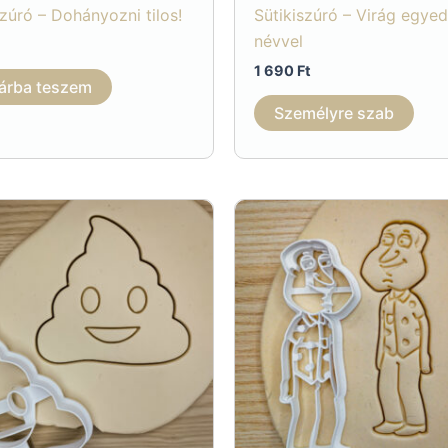
szúró – Dohányozni tilos!
Sütikiszúró – Virág egyed
névvel
1 690
Ft
árba teszem
Személyre szab