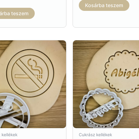
Kosárba teszem
árba teszem
 kellékek
Cukrász kellékek