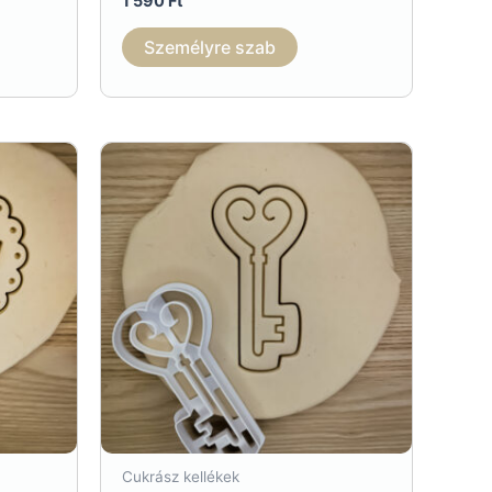
1 590
Ft
Személyre szab
Cukrász kellékek