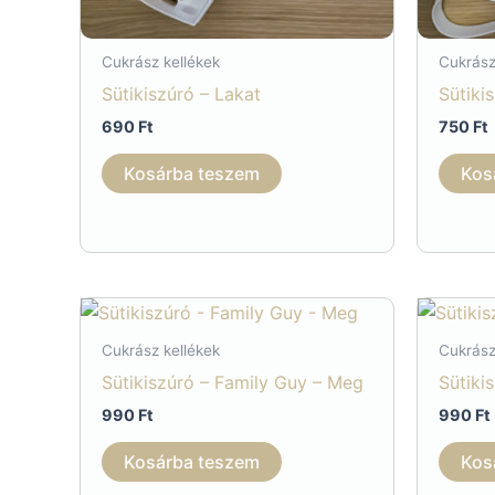
Cukrász kellékek
Cukrász
Sütikiszúró – Lakat
Sütiki
690
Ft
750
Ft
Kosárba teszem
Kos
Cukrász kellékek
Cukrász
Sütikiszúró – Family Guy – Meg
Sütiki
990
Ft
990
Ft
Kosárba teszem
Kos