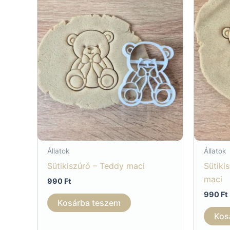
Állatok
Állatok
Sütikiszúró – Teddy maci
Sütiki
maci
990
Ft
990
Ft
Kosárba teszem
Kos