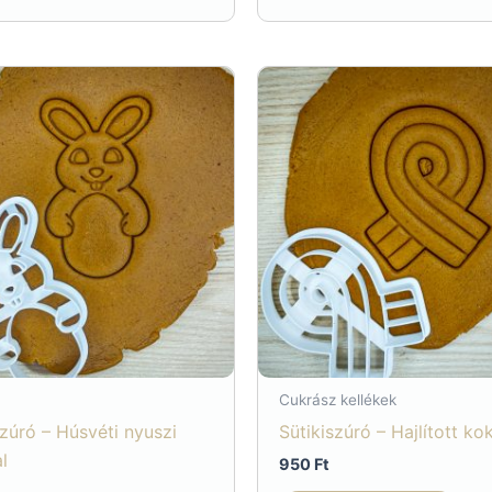
990 Ft.
990 Ft.
Cukrász kellékek
szúró – Húsvéti nyuszi
Sütikiszúró – Hajlított ko
l
950
Ft