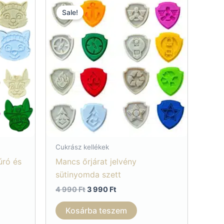
Sale!
Cukrász kellékek
úró és
Mancs őrjárat jelvény
sütinyomda szett
Original
Current
4 990
Ft
3 990
Ft
price
price
was:
is:
Kosárba teszem
4
3