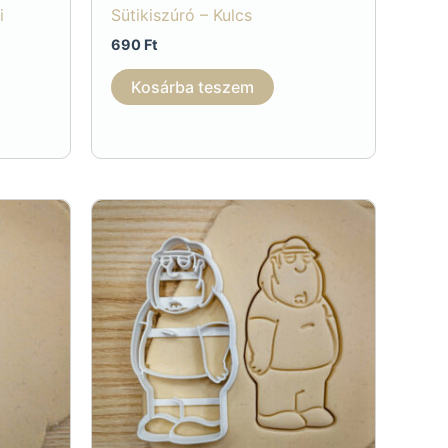
i
Sütikiszúró – Kulcs
690
Ft
Kosárba teszem