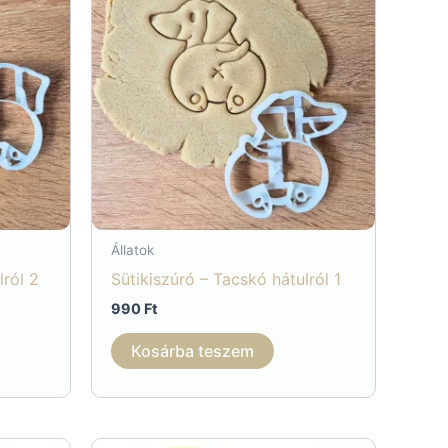
Állatok
lról 2
Sütikiszúró – Tacskó hátulról 1
990
Ft
Kosárba teszem