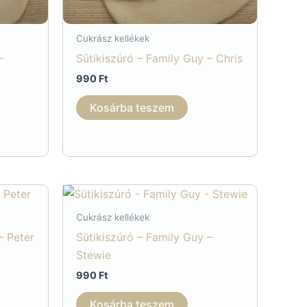
Cukrász kellékek
–
Sütikiszúró – Family Guy – Chris
990
Ft
Kosárba teszem
Cukrász kellékek
– Peter
Sütikiszúró – Family Guy –
Stewie
990
Ft
Kosárba teszem