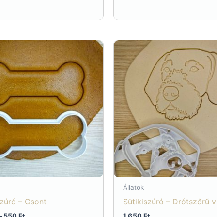
Állatok
szúró – Csont
Sütikiszúró – Drótszőrű v
Ártartomány:
–
550
Ft
1 650
Ft