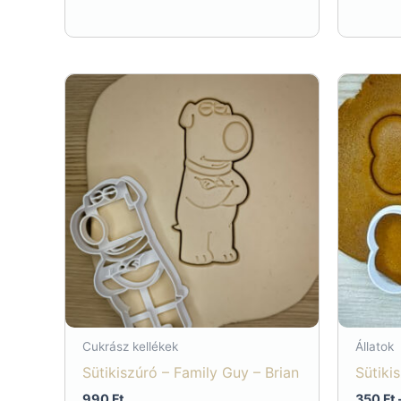
Cukrász kellékek
Állatok
Sütikiszúró – Family Guy – Brian
Sütiki
990
Ft
350
Ft