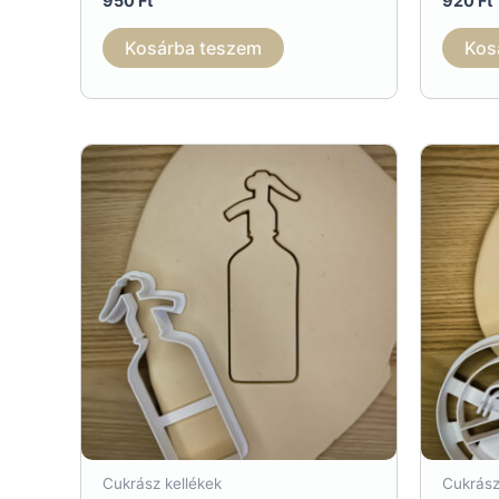
950
Ft
920
Ft
Kosárba teszem
Kos
Cukrász kellékek
Cukrász