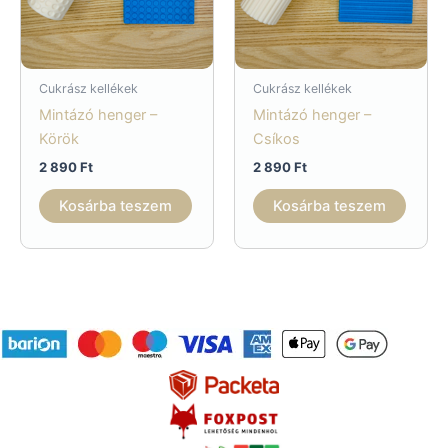
Cukrász kellékek
Cukrász kellékek
Mintázó henger –
Mintázó henger –
Körök
Csíkos
2 890
Ft
2 890
Ft
Kosárba teszem
Kosárba teszem