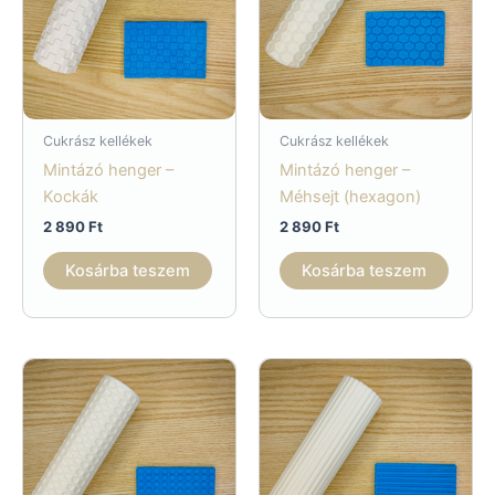
Cukrász kellékek
Cukrász kellékek
Mintázó henger –
Mintázó henger –
Kockák
Méhsejt (hexagon)
2 890
Ft
2 890
Ft
Kosárba teszem
Kosárba teszem