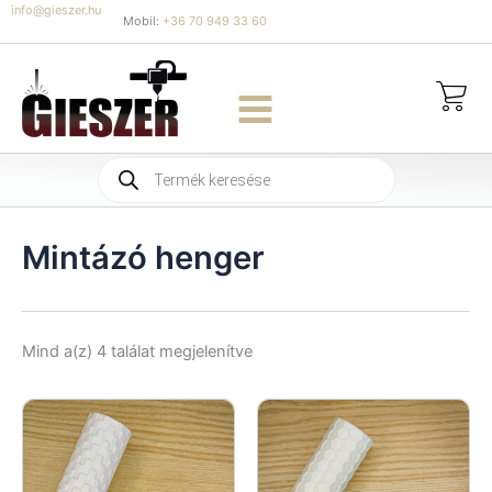
Skip
info@gieszer.hu
Mobil:
+36 70 949 33 60
to
content
Products
search
Mintázó henger
Sorted
Mind a(z) 4 találat megjelenítve
by
latest