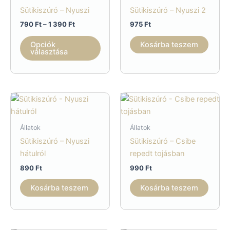
Sütikiszúró – Nyuszi
Sütikiszúró – Nyuszi 2
Ártartomány:
790
Ft
–
1 390
Ft
975
Ft
790 Ft
Ennek
-
Opciók
Kosárba teszem
a
1
választása
390 Ft
terméknek
több
variációja
van.
A
változatok
Állatok
Állatok
a
Sütikiszúró – Nyuszi
Sütikiszúró – Csibe
termékoldalon
hátulról
repedt tojásban
választhatók
890
Ft
990
Ft
ki
Kosárba teszem
Kosárba teszem