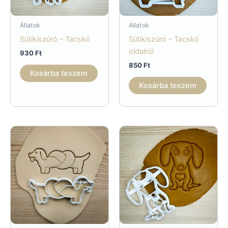
Állatok
Állatok
Sütikiszúró – Tacskó
Sütikiszúró – Tacskó
oldalról
930
Ft
850
Ft
Kosárba teszem
Kosárba teszem