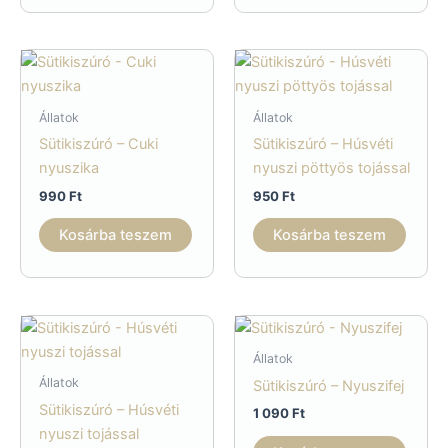
Állatok
Állatok
Sütikiszúró – Cuki
Sütikiszúró – Húsvéti
nyuszika
nyuszi pöttyös tojással
990
Ft
950
Ft
Kosárba teszem
Kosárba teszem
Állatok
Állatok
Sütikiszúró – Nyuszifej
Sütikiszúró – Húsvéti
1 090
Ft
nyuszi tojással