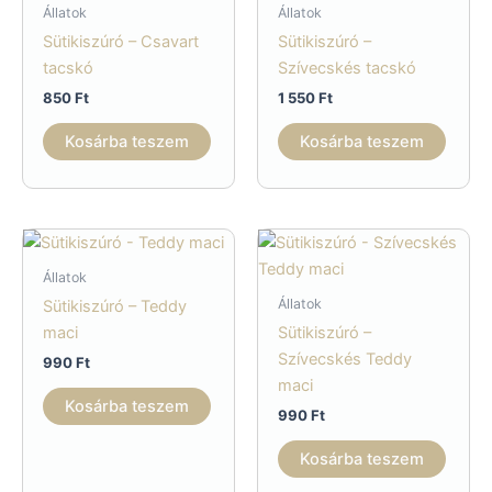
Állatok
Állatok
Sütikiszúró – Csavart
Sütikiszúró –
tacskó
Szívecskés tacskó
850
Ft
1 550
Ft
Kosárba teszem
Kosárba teszem
Állatok
Állatok
Sütikiszúró – Teddy
maci
Sütikiszúró –
Szívecskés Teddy
990
Ft
maci
Kosárba teszem
990
Ft
Kosárba teszem