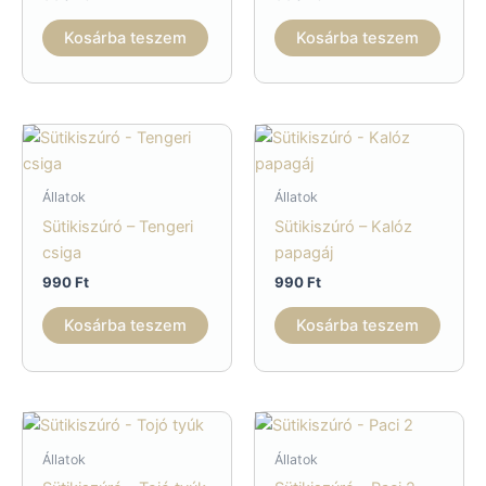
ki
Kosárba teszem
Kosárba teszem
Állatok
Állatok
Sütikiszúró – Tengeri
Sütikiszúró – Kalóz
csiga
papagáj
990
Ft
990
Ft
Kosárba teszem
Kosárba teszem
Állatok
Állatok