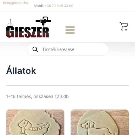
Skip
info@gieszer.hu
Mobil:
+36 70 949 33 60
to
content
Products
search
Állatok
Sorted
1–48 termék, összesen 123 db
by
latest