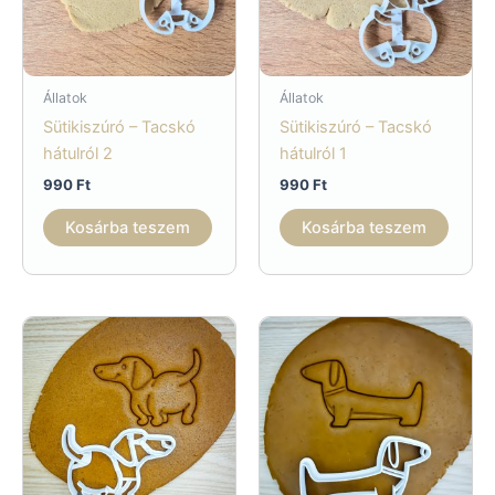
Állatok
Állatok
Sütikiszúró – Tacskó
Sütikiszúró – Tacskó
hátulról 2
hátulról 1
990
Ft
990
Ft
Kosárba teszem
Kosárba teszem