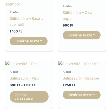
Állatok
Állatok
Sütikiszúró – Cica
Sütikiszúró – Bárány
popsi
szemből
990
Ft
1 100
Ft
Kosárba teszem
Kosárba teszem
Állatok
Állatok
Sütikiszúró – Paci
Sütikiszúró – Kiscsibe
Ártartomány:
690
Ft
–
1 150
Ft
1 250
Ft
690 Ft
Ennek
-
Opciók
Kosárba teszem
a
1
választása
150 Ft
terméknek
több