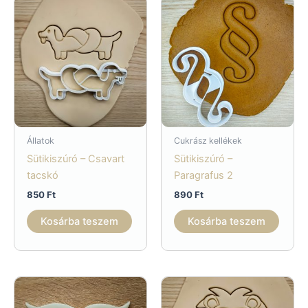
Állatok
Cukrász kellékek
Sütikiszúró – Csavart
Sütikiszúró –
tacskó
Paragrafus 2
850
Ft
890
Ft
Kosárba teszem
Kosárba teszem