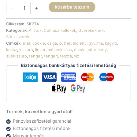
Sütikiszúró
Kosárba teszem
-
+
-
Tengeri
kagyló
Cikkszám:
SK274
mennyiség
Kategóriák:
Állatok
,
Cukrász kellékek
,
Gyerekeknek
,
Sütikiszúrók
Címkék:
állat
,
cookie
,
csiga
,
cutter
,
élőlény
,
gyurma
,
kagyló
,
keksz
,
kiszúró
,
linzer
,
mézeskalács
,
óceán
,
sütemény
,
sütikiszúró
,
tenger
,
tengeri
,
tészta
,
víz
Biztonságos bankkártyás fizetési lehetőség
Termék, közvetlen a gyártótól!
Pénzvisszafizetési garancia!
Biztonságos fizetési módok
Magyar termék