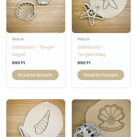
Állatok
Állatok
Sütikiszúró – Tengeri
Sütikiszúró –
kagyló
Tengericsillag
990
Ft
990
Ft
Kosárba teszem
Kosárba teszem