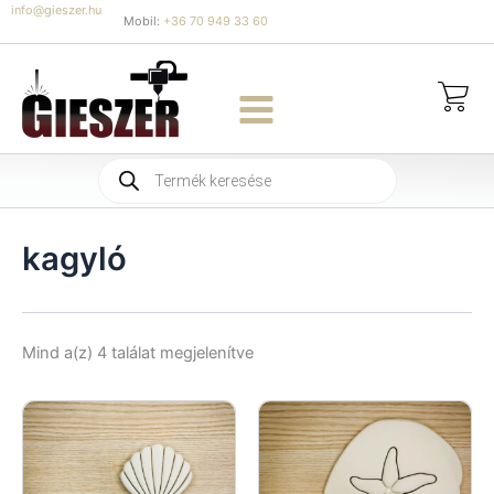
Skip
info@gieszer.hu
Mobil:
+36 70 949 33 60
to
content
Products
search
kagyló
Sorted
Mind a(z) 4 találat megjelenítve
by
latest