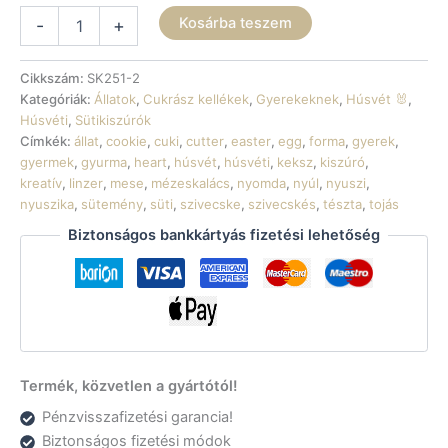
Sütikiszúró
Kosárba teszem
-
+
-
Szivecskés
nyuszi
Cikkszám:
SK251-2
2
Kategóriák:
Állatok
,
Cukrász kellékek
,
Gyerekeknek
,
Húsvét 🐰
,
mennyiség
Húsvéti
,
Sütikiszúrók
Címkék:
állat
,
cookie
,
cuki
,
cutter
,
easter
,
egg
,
forma
,
gyerek
,
gyermek
,
gyurma
,
heart
,
húsvét
,
húsvéti
,
keksz
,
kiszúró
,
kreatív
,
linzer
,
mese
,
mézeskalács
,
nyomda
,
nyúl
,
nyuszi
,
nyuszika
,
sütemény
,
süti
,
szivecske
,
szivecskés
,
tészta
,
tojás
Biztonságos bankkártyás fizetési lehetőség
Termék, közvetlen a gyártótól!
Pénzvisszafizetési garancia!
Biztonságos fizetési módok