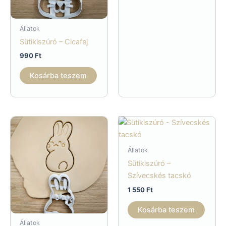
Állatok
Sütikiszúró – Cicafej
990
Ft
Kosárba teszem
Állatok
Sütikiszúró –
Szívecskés tacskó
1 550
Ft
Kosárba teszem
Állatok