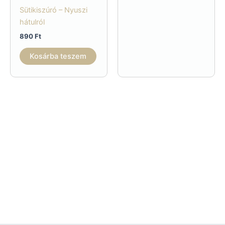
Sütikiszúró – Nyuszi
hátulról
890
Ft
Kosárba teszem