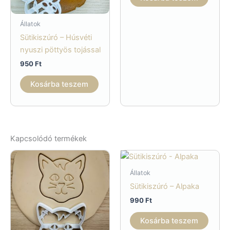
Állatok
Sütikiszúró – Húsvéti
nyuszi pöttyös tojással
950
Ft
Kosárba teszem
Kapcsolódó termékek
Állatok
Sütikiszúró – Alpaka
990
Ft
Kosárba teszem