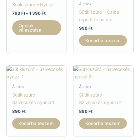
Állatok
Sütikiszúró – Nyuszi
Sütikiszúró – Csibe
Ártartomány:
790
Ft
–
1 390
Ft
790 Ft
repedt tojásban
Ennek
-
Opciók
990
Ft
a
1
választása
390 Ft
terméknek
Kosárba teszem
több
variációja
van.
A
változatok
a
Állatok
Állatok
termékoldalon
Sütikiszúró –
Sütikiszúró –
választhatók
Szivecskés nyuszi 1
Szivecskés nyuszi 2
ki
890
Ft
890
Ft
Kosárba teszem
Kosárba teszem