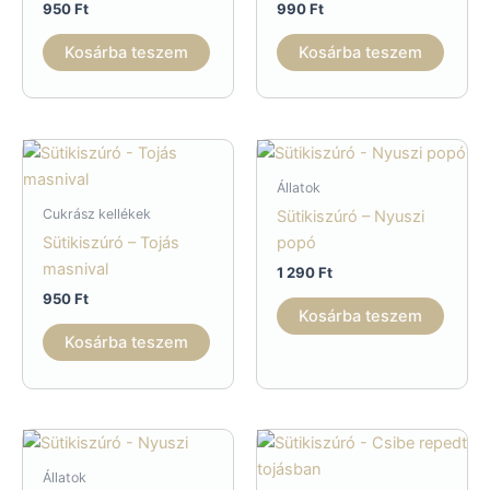
950
Ft
990
Ft
Kosárba teszem
Kosárba teszem
Állatok
Cukrász kellékek
Sütikiszúró – Nyuszi
Sütikiszúró – Tojás
popó
masnival
1 290
Ft
950
Ft
Kosárba teszem
Kosárba teszem
Állatok