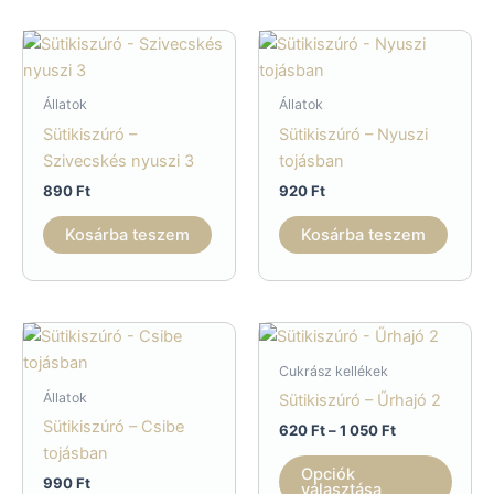
Állatok
Állatok
Sütikiszúró –
Sütikiszúró – Nyuszi
Szivecskés nyuszi 3
tojásban
890
Ft
920
Ft
Kosárba teszem
Kosárba teszem
Cukrász kellékek
Állatok
Sütikiszúró – Űrhajó 2
Sütikiszúró – Csibe
Ártartomány:
620
Ft
–
1 050
Ft
620 Ft
tojásban
Enne
-
Opciók
990
Ft
a
1
választása