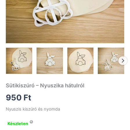
Sütikiszúró – Nyuszika hátulról
950
Ft
Nyuszis kiszúró és nyomda
Készleten