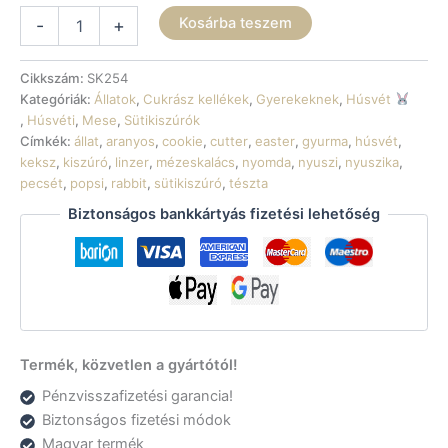
Sütikiszúró
Kosárba teszem
-
+
-
Nyuszika
hátulról
Cikkszám:
SK254
mennyiség
Kategóriák:
Állatok
,
Cukrász kellékek
,
Gyerekeknek
,
Húsvét
,
Húsvéti
,
Mese
,
Sütikiszúrók
Címkék:
állat
,
aranyos
,
cookie
,
cutter
,
easter
,
gyurma
,
húsvét
,
keksz
,
kiszúró
,
linzer
,
mézeskalács
,
nyomda
,
nyuszi
,
nyuszika
,
pecsét
,
popsi
,
rabbit
,
sütikiszúró
,
tészta
Biztonságos bankkártyás fizetési lehetőség
Termék, közvetlen a gyártótól!
Pénzvisszafizetési garancia!
Biztonságos fizetési módok
Magyar termék