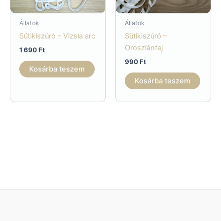
Állatok
Állatok
Sütikiszúró – Vizsla arc
Sütikiszúró –
Oroszlánfej
1 690
Ft
990
Ft
Kosárba teszem
Kosárba teszem