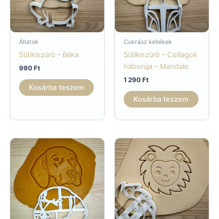
Állatok
Cukrász kellékek
Sütikiszúró – Béka
Sütikiszúró – Csillagok
háborúja – Mandalo
990
Ft
1 290
Ft
Kosárba teszem
Kosárba teszem