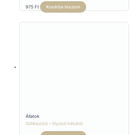
975
Ft
Kosárba teszem
Állatok
Sütikiszúró – Nyuszi hátulról