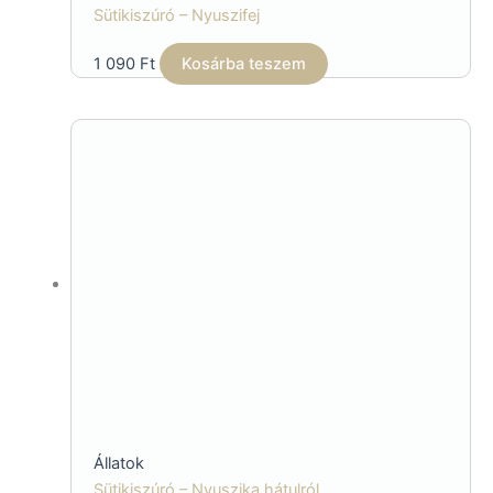
Sütikiszúró – Nyuszifej
1 090
Ft
Kosárba teszem
Állatok
Sütikiszúró – Nyuszika hátulról