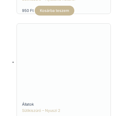
950
Ft
Kosárba teszem
Állatok
Sütikiszúró – Nyuszi 2