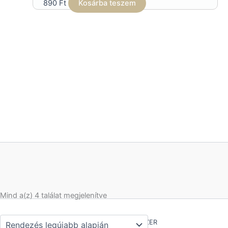
890
Ft
Kosárba teszem
Sorted
Mind a(z) 4 találat megjelenítve
by
latest
Copyright © 2026 GIESZER