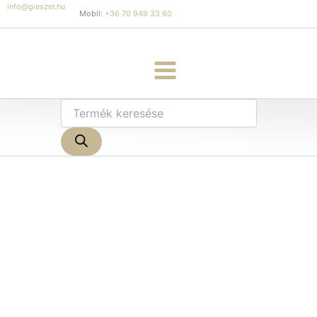
Skip
info@gieszer.hu
Mobil:
+36 70 949 33 60
to
content
Products
search