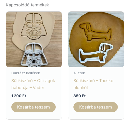
Kapcsolódó termékek
Cukrász kellékek
Állatok
Sütikiszúró – Csillagok
Sütikiszúró – Tacskó
háborúja – Vader
oldalról
1 290
Ft
850
Ft
Kosárba teszem
Kosárba teszem