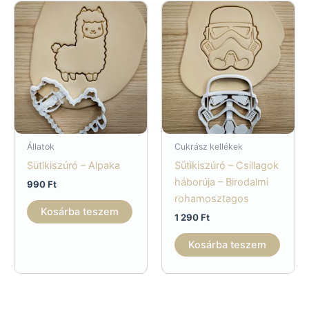
Állatok
Cukrász kellékek
Sütikiszúró – Alpaka
Sütikiszúró – Csillagok
háborúja – Birodalmi
990
Ft
rohamosztagos
Kosárba teszem
1 290
Ft
Kosárba teszem