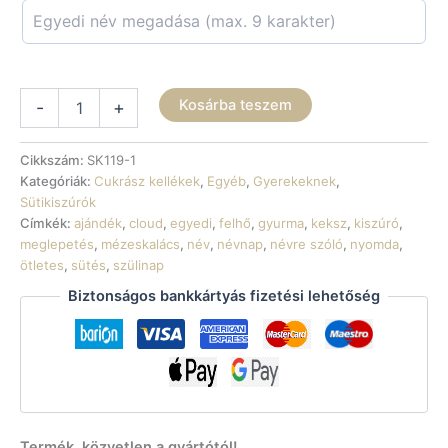
Sütikiszúró
Kosárba teszem
-
+
-
Felhő
egyedi
Cikkszám:
SK119-1
névvel
Kategóriák:
Cukrász kellékek
,
Egyéb
,
Gyerekeknek
,
mennyiség
Sütikiszúrók
Címkék:
ajándék
,
cloud
,
egyedi
,
felhő
,
gyurma
,
keksz
,
kiszúró
,
meglepetés
,
mézeskalács
,
név
,
névnap
,
névre szóló
,
nyomda
,
ötletes
,
sütés
,
szülinap
Biztonságos bankkártyás fizetési lehetőség
Termék, közvetlen a gyártótól!