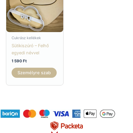
Cukrász kellékek
Sütikiszúró – Felhő
egyedi névvel
1 590
Ft
Személyre szab