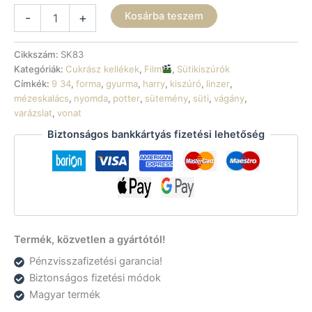
Sütikiszúró
Kosárba teszem
-
+
-
Harry
Potter
Cikkszám:
SK83
9
Kategóriák:
Cukrász kellékek
,
Film
,
Sütikiszúrók
és
Címkék:
9 34
,
forma
,
gyurma
,
harry
,
kiszúró
,
linzer
,
3/4
mézeskalács
,
nyomda
,
potter
,
sütemény
,
süti
,
vágány
,
mennyiség
varázslat
,
vonat
Biztonságos bankkártyás fizetési lehetőség
Termék, közvetlen a gyártótól!
Pénzvisszafizetési garancia!
Biztonságos fizetési módok
Magyar termék