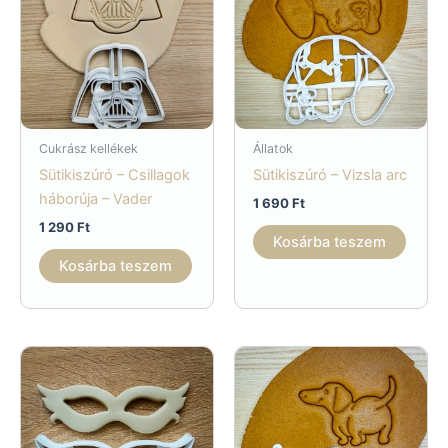
Cukrász kellékek
Állatok
Sütikiszúró – Csillagok
Sütikiszúró – Vizsla arc
háborúja – Vader
1 690
Ft
1 290
Ft
Kosárba teszem
Kosárba teszem