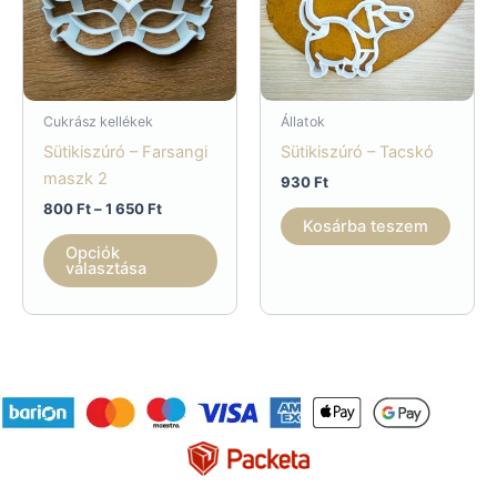
Cukrász kellékek
Állatok
Sütikiszúró – Farsangi
Sütikiszúró – Tacskó
maszk 2
930
Ft
Ártartomány:
800
Ft
–
1 650
Ft
Kosárba teszem
800 Ft
Ennek
-
Opciók
a
1
választása
650 Ft
terméknek
több
variációja
van.
A
változatok
a
termékoldalon