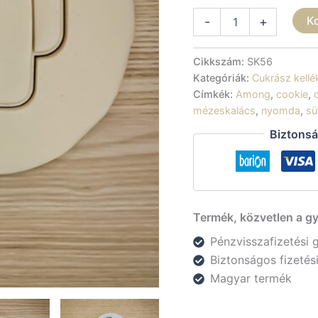
Sütikiszúró
K
-
+
-
Among
us
Cikkszám:
SK56
mennyiség
Kategóriák:
Cukrász kellé
Címkék:
Among
,
cookie
,
mézeskalács
,
nyomda
,
sü
Biztonsá
Termék, közvetlen a gy
Pénzvisszafizetési 
Biztonságos fizeté
Magyar termék