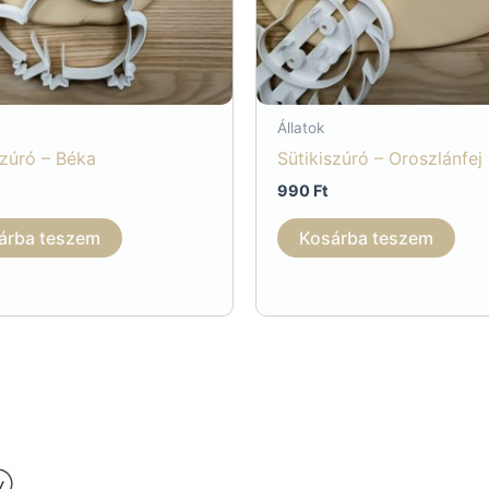
Állatok
szúró – Béka
Sütikiszúró – Oroszlánfej
990
Ft
árba teszem
Kosárba teszem