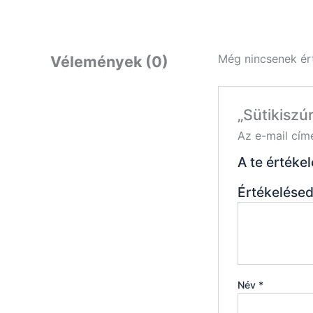
Még nincsenek ér
Vélemények (0)
„Sütikiszú
Az e-mail cím
A te értéke
Értékelése
Név
*