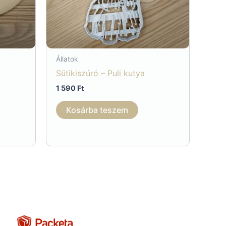
Állatok
Sütikiszúró – Puli kutya
1 590
Ft
Kosárba teszem