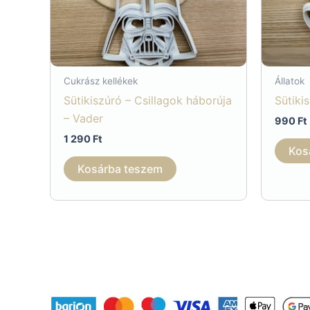
Cukrász kellékek
Állatok
Sütikiszúró – Csillagok háborúja
Sütiki
– Vader
990
Ft
1 290
Ft
Kos
Kosárba teszem