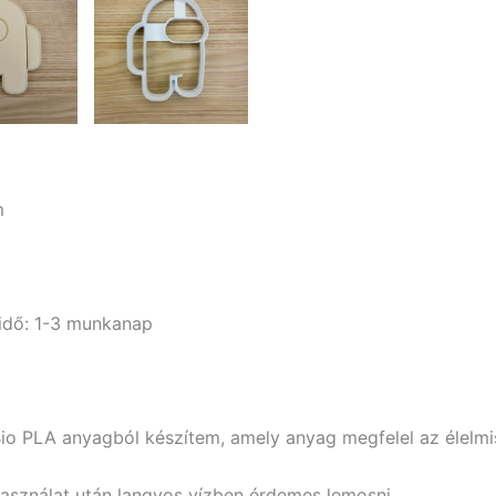
m
i idő: 1-3 munkanap
Bio PLA anyagból készítem, amely anyag megfelel az élelm
használat után langyos vízben érdemes lemosni.