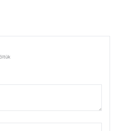
öltük