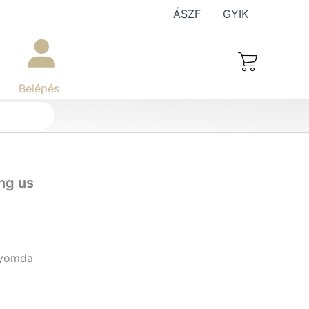
ÁSZF
GYIK
Belépés
ng us
nyomda