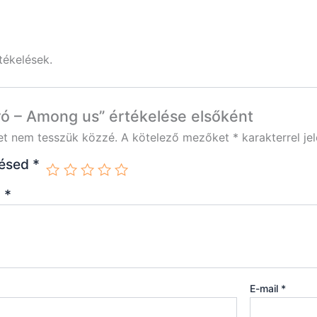
tékelések.
ró – Among us” értékelése elsőként
et nem tesszük közzé.
A kötelező mezőket
*
karakterrel jel
lésed
*
d
*
E-mail
*