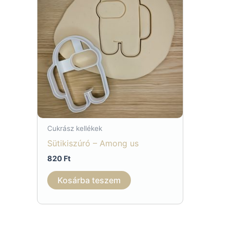
Cukrász kellékek
Sütikiszúró – Among us
820
Ft
Kosárba teszem