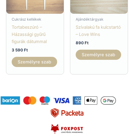
Cukrász kellékek
Ajándéktárgyak
Tortabeszúró –
Szívalakú fa kulcstartó
Házassági gyűrű
– Love Wins
figurák dátummal
890
Ft
3 590
Ft
Személyre szab
Személyre szab