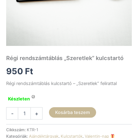
Régi rendszámtáblás „Szeretlek” kulcstartó
950
Ft
Régi rendszámtáblás kulcstartó – „Szeretlek” felirattal
Készleten
Régi
Kosárba teszem
-
+
rendszámtáblás
"Szeretlek"
kulcstartó
Cikkszám:
KTR-1
mennyiség
Kategóriák:
Ajándéktárgyak
,
Kulcstartók
,
Valentin-nap