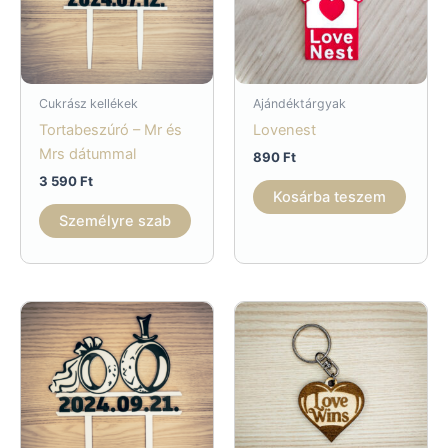
Cukrász kellékek
Ajándéktárgyak
Tortabeszúró – Mr és
Lovenest
Mrs dátummal
890
Ft
3 590
Ft
Kosárba teszem
Személyre szab