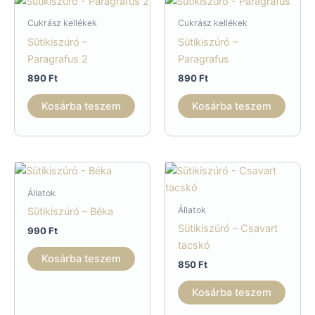
Cukrász kellékek
Cukrász kellékek
Sütikiszúró –
Sütikiszúró –
Paragrafus 2
Paragrafus
890
Ft
890
Ft
Kosárba teszem
Kosárba teszem
Állatok
Állatok
Sütikiszúró – Béka
Sütikiszúró – Csavart
990
Ft
tacskó
Kosárba teszem
850
Ft
Kosárba teszem