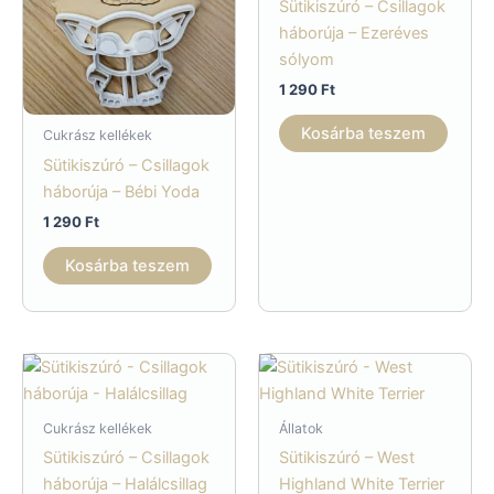
Sütikiszúró – Csillagok
háborúja – Ezeréves
sólyom
1 290
Ft
Kosárba teszem
Cukrász kellékek
Sütikiszúró – Csillagok
háborúja – Bébi Yoda
1 290
Ft
Kosárba teszem
Cukrász kellékek
Állatok
Sütikiszúró – Csillagok
Sütikiszúró – West
háborúja – Halálcsillag
Highland White Terrier