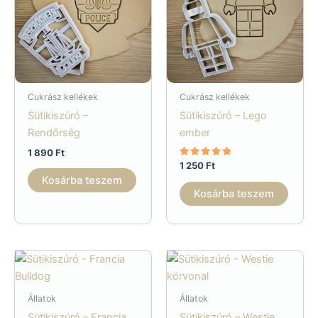
Cukrász kellékek
Cukrász kellékek
Sütikiszúró –
Sütikiszúró – Lego
Rendőrség
ember
1 890
Ft
Értékelés:
1 250
Ft
5.00
Kosárba teszem
/ 5
Kosárba teszem
Állatok
Állatok
Sütikiszúró – Francia
Sütikiszúró – Westie