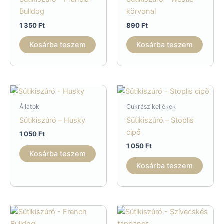
Bulldog
körvonal
1 350
Ft
890
Ft
Kosárba teszem
Kosárba teszem
Állatok
Cukrász kellékek
Sütikiszúró – Husky
Sütikiszúró – Stoplis
cipő
1 050
Ft
1 050
Ft
Kosárba teszem
Kosárba teszem