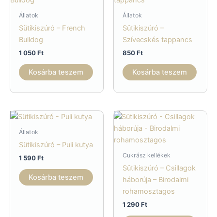
Állatok
Állatok
Sütikiszúró – French
Sütikiszúró –
Bulldog
Szívecskés tappancs
1 050
Ft
850
Ft
Kosárba teszem
Kosárba teszem
Állatok
Sütikiszúró – Puli kutya
Cukrász kellékek
1 590
Ft
Sütikiszúró – Csillagok
Kosárba teszem
háborúja – Birodalmi
rohamosztagos
1 290
Ft