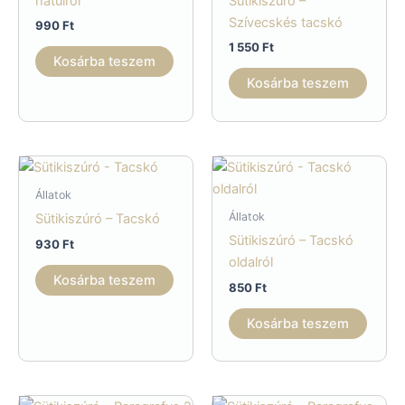
hátulról
Sütikiszúró –
Szívecskés tacskó
990
Ft
1 550
Ft
Kosárba teszem
Kosárba teszem
Állatok
Állatok
Sütikiszúró – Tacskó
Sütikiszúró – Tacskó
930
Ft
oldalról
Kosárba teszem
850
Ft
Kosárba teszem