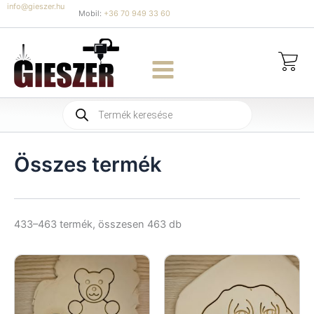
Skip
info@gieszer.hu
Mobil:
+36 70 949 33 60
to
content
Products
search
Összes termék
Sorted
433–463 termék, összesen 463 db
by
latest