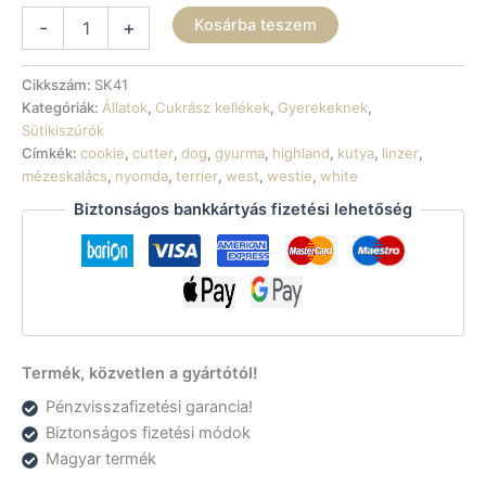
Sütikiszúró
Kosárba teszem
-
+
-
Westie
körvonal
Cikkszám:
SK41
mennyiség
Kategóriák:
Állatok
,
Cukrász kellékek
,
Gyerekeknek
,
Sütikiszúrók
Címkék:
cookie
,
cutter
,
dog
,
gyurma
,
highland
,
kutya
,
linzer
,
mézeskalács
,
nyomda
,
terrier
,
west
,
westie
,
white
Biztonságos bankkártyás fizetési lehetőség
Termék, közvetlen a gyártótól!
Pénzvisszafizetési garancia!
Biztonságos fizetési módok
Magyar termék