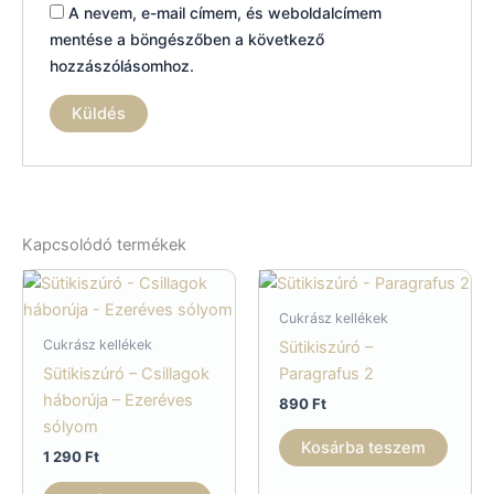
A nevem, e-mail címem, és weboldalcímem
mentése a böngészőben a következő
hozzászólásomhoz.
Kapcsolódó termékek
Cukrász kellékek
Cukrász kellékek
Sütikiszúró –
Sütikiszúró – Csillagok
Paragrafus 2
háborúja – Ezeréves
890
Ft
sólyom
Kosárba teszem
1 290
Ft