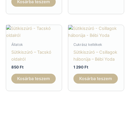
Kosárba teszem
Állatok
Cukrász kellékek
Sütikiszúró – Tacskó
Sütikiszúró – Csillagok
oldalról
háborúja – Bébi Yoda
850
Ft
1 290
Ft
Kosárba teszem
Kosárba teszem