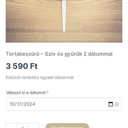
Tortabeszúró – Szív és gyűrűk 2 dátummal
3 590
Ft
Esküvői tortadísz egyedi dátummal
(required)
Válaszd ki a dátumot:
*
Tortabeszúró