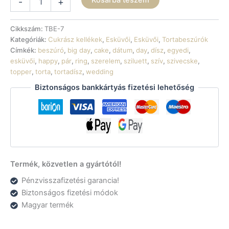
Kosárba teszem
-
+
-
Szív
és
Cikkszám:
TBE-7
gyűrűk
Kategóriák:
Cukrász kellékek
,
Esküvői
,
Esküvői
,
Tortabeszúrók
2
Címkék:
beszúró
,
big day
,
cake
,
dátum
,
day
,
dísz
,
egyedi
,
dátummal
esküvői
,
happy
,
pár
,
ring
,
szerelem
,
sziluett
,
szív
,
szivecske
,
mennyiség
topper
,
torta
,
tortadísz
,
wedding
Biztonságos bankkártyás fizetési lehetőség
Termék, közvetlen a gyártótól!
Pénzvisszafizetési garancia!
Biztonságos fizetési módok
Magyar termék