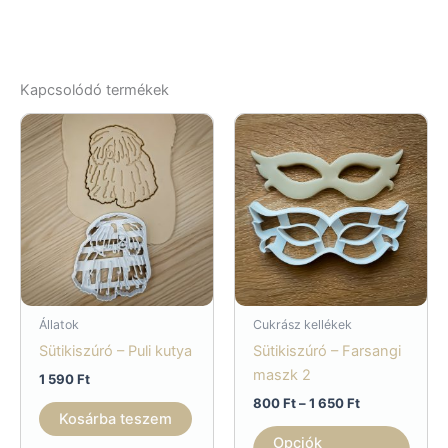
Kapcsolódó termékek
Állatok
Cukrász kellékek
Sütikiszúró – Puli kutya
Sütikiszúró – Farsangi
maszk 2
1 590
Ft
Ártartomány:
800
Ft
–
1 650
Ft
Kosárba teszem
800 Ft
Enne
-
Opciók