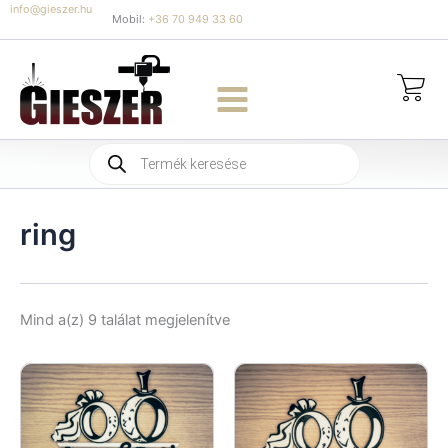
Skip
info@gieszer.hu
Mobil:
+36 70 949 33 60
to
content
Products
search
ring
Sorted
Mind a(z) 9 találat megjelenítve
by
latest