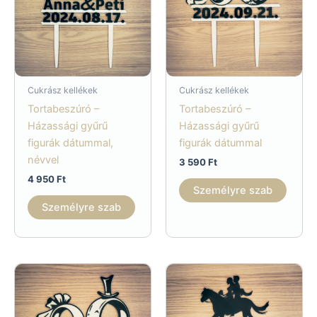
Cukrász kellékek
Cukrász kellékek
Tortabeszúró –
Tortabeszúró –
Házassági gyűrű
Házassági gyűrű
figurák dátummal,
figurák dátummal
névvel
3 590
Ft
4 950
Ft
Személyre szab
Személyre szab