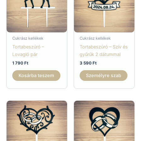
Cukrász kellékek
Cukrász kellékek
Tortabeszúró –
Tortabeszúró – Szív és
Lovagló pár
gyűrűk 2 dátummal
1 790
Ft
3 590
Ft
Kosárba teszem
Személyre szab