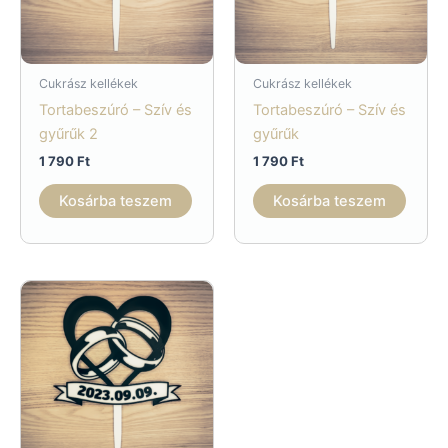
Cukrász kellékek
Cukrász kellékek
Tortabeszúró – Szív és
Tortabeszúró – Szív és
gyűrűk 2
gyűrűk
1 790
Ft
1 790
Ft
Kosárba teszem
Kosárba teszem