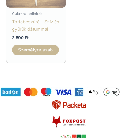
Cukrász kellékek
Tortabeszúró – Szív és
gyűrűk dátummal
3 590
Ft
Személyre szab