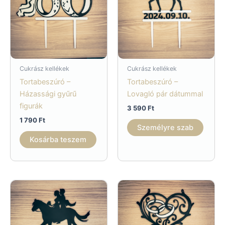
Cukrász kellékek
Cukrász kellékek
Tortabeszúró –
Tortabeszúró –
Házassági gyűrű
Lovagló pár dátummal
figurák
3 590
Ft
1 790
Ft
Személyre szab
Kosárba teszem