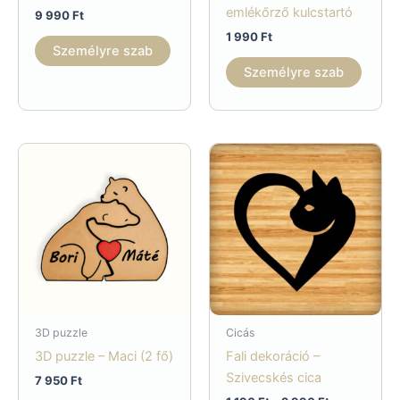
emlékőrző kulcstartó
9 990
Ft
1 990
Ft
Személyre szab
Személyre szab
3D puzzle
Cicás
3D puzzle – Maci (2 fő)
Fali dekoráció –
Szivecskés cica
7 950
Ft