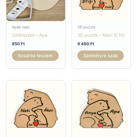
Apák napi
3D puzzle
Sütikiszúró – Apa
3D puzzle – Maci (5 fő)
850
Ft
9 490
Ft
Kosárba teszem
Személyre szab