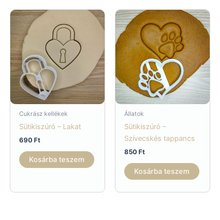
Cukrász kellékek
Állatok
Sütikiszúró – Lakat
Sütikiszúró –
Szívecskés tappancs
690
Ft
850
Ft
Kosárba teszem
Kosárba teszem