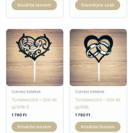
Kosárba teszem
Személyre szab
Cukrász kellékek
Cukrász kellékek
Tortabeszúró – Szív és
Tortabeszúró – Szív és
gyűrűk 2
gyűrűk
1 790
Ft
1 790
Ft
Kosárba teszem
Kosárba teszem