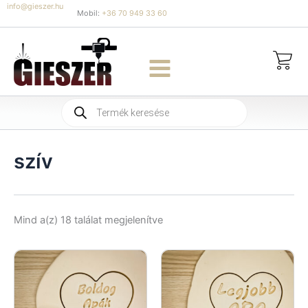
Skip
info@gieszer.hu
Mobil:
+36 70 949 33 60
to
content
Products
search
szív
Sorted
Mind a(z) 18 találat megjelenítve
by
latest