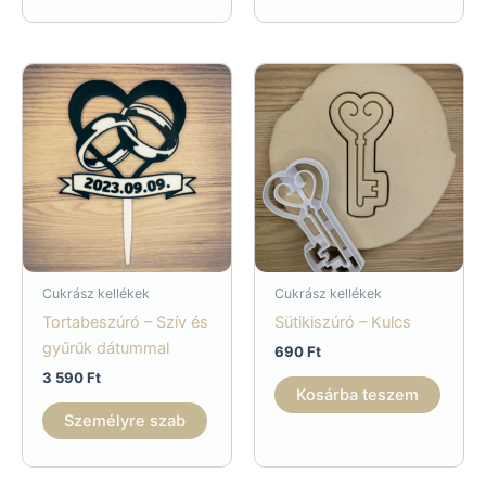
Cukrász kellékek
Cukrász kellékek
Tortabeszúró – Szív és
Sütikiszúró – Kulcs
gyűrűk dátummal
690
Ft
3 590
Ft
Kosárba teszem
Személyre szab