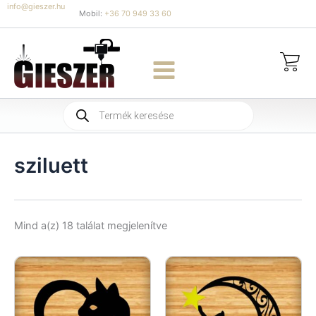
Skip
info@gieszer.hu
Mobil:
+36 70 949 33 60
to
content
Products
search
sziluett
Sorted
Mind a(z) 18 találat megjelenítve
by
latest