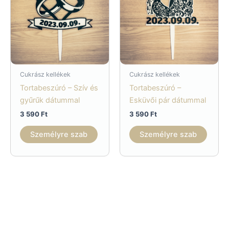
Cukrász kellékek
Cukrász kellékek
Tortabeszúró – Szív és
Tortabeszúró –
gyűrűk dátummal
Esküvői pár dátummal
3 590
Ft
3 590
Ft
Személyre szab
Személyre szab