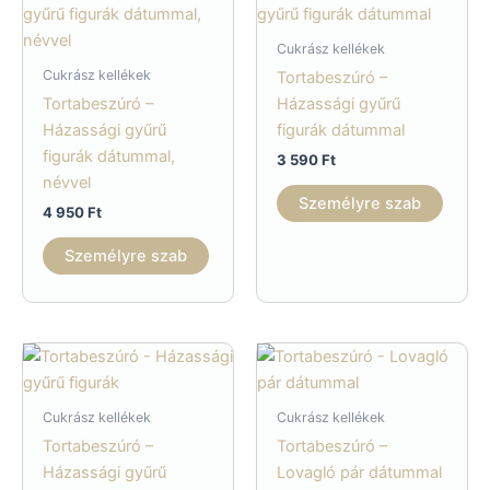
A
változatok
Cukrász kellékek
a
Cukrász kellékek
Tortabeszúró –
termékoldalon
Tortabeszúró –
Házassági gyűrű
választhatók
Házassági gyűrű
figurák dátummal
ki
figurák dátummal,
3 590
Ft
névvel
Személyre szab
4 950
Ft
Személyre szab
Cukrász kellékek
Cukrász kellékek
Tortabeszúró –
Tortabeszúró –
Házassági gyűrű
Lovagló pár dátummal