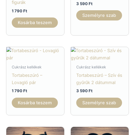
figurák
3 590
Ft
1 790
Ft
Személyre szab
Kosárba teszem
Cukrász kellékek
Cukrász kellékek
Tortabeszúró –
Tortabeszúró – Szív és
Lovagló pár
gyűrűk 2 dátummal
1 790
Ft
3 590
Ft
Kosárba teszem
Személyre szab