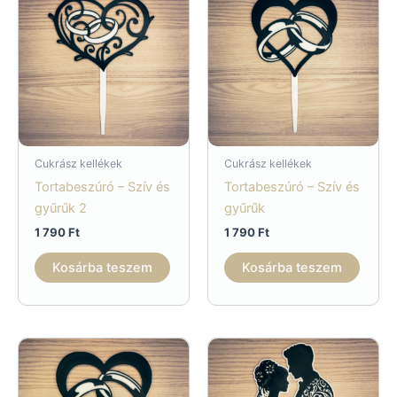
Cukrász kellékek
Cukrász kellékek
Tortabeszúró – Szív és
Tortabeszúró – Szív és
gyűrűk 2
gyűrűk
1 790
Ft
1 790
Ft
Kosárba teszem
Kosárba teszem