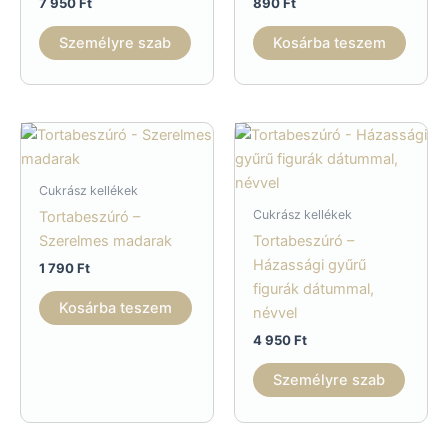
7 950
Ft
890
Ft
Személyre szab
Kosárba teszem
Cukrász kellékek
Cukrász kellékek
Tortabeszúró –
Szerelmes madarak
Tortabeszúró –
Házassági gyűrű
1 790
Ft
figurák dátummal,
Kosárba teszem
névvel
4 950
Ft
Személyre szab