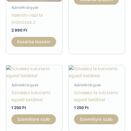
Ajándéktárgyak
Valentin-napi fa
örökrózsa 2
2 990
Ft
Kosárba teszem
Ajándéktárgyak
Ajándéktárgyak
Szívalakú kulcstartó
Szívalakú fa kulcstartó
egyedi betűkkel
egyedi betűkkel
1 250
Ft
1 250
Ft
Személyre szab
Személyre szab