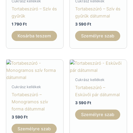
Cukrász kellékek
Cukrász kellékek
Tortabeszúró – Szív és
Tortabeszúró – Szív és
gyűrűk
gyűrűk dátummal
1 790
Ft
3 590
Ft
Kosárba teszem
Személyre szab
Cukrász kellékek
Cukrász kellékek
Tortabeszúró –
Tortabeszúró –
Esküvői pár dátummal
Monogramos szív
3 590
Ft
forma dátummal
Személyre szab
3 590
Ft
Személyre szab