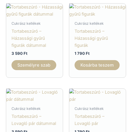
Cukrász kellékek
Cukrász kellékek
Tortabeszúró –
Tortabeszúró –
Házassági gyűrű
Házassági gyűrű
figurák dátummal
figurák
3 590
Ft
1 790
Ft
Személyre szab
Kosárba teszem
Cukrász kellékek
Cukrász kellékek
Tortabeszúró –
Tortabeszúró –
Lovagló pár dátummal
Lovagló pár
3 590
Ft
1 790
Ft