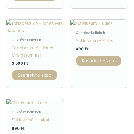
Cukrász kellékek
Cukrász kellékek
Sütikiszúró – Kulcs
Tortabeszúró – Mr és
690
Ft
Mrs dátummal
Kosárba teszem
3 590
Ft
Személyre szab
Cukrász kellékek
Sütikiszúró – Lakat
690
Ft