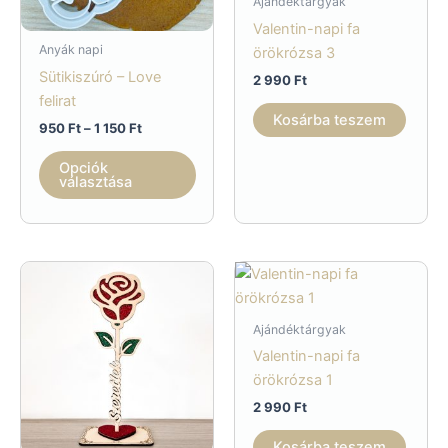
Ajándéktárgyak
Valentin-napi fa
Anyák napi
örökrózsa 3
Sütikiszúró – Love
2 990
Ft
felirat
Kosárba teszem
Ártartomány:
950
Ft
–
1 150
Ft
950 Ft
Ennek
-
Opciók
a
1
választása
150 Ft
terméknek
több
variációja
van.
A
változatok
Ajándéktárgyak
a
Valentin-napi fa
termékoldalon
örökrózsa 1
választhatók
2 990
Ft
ki
Kosárba teszem