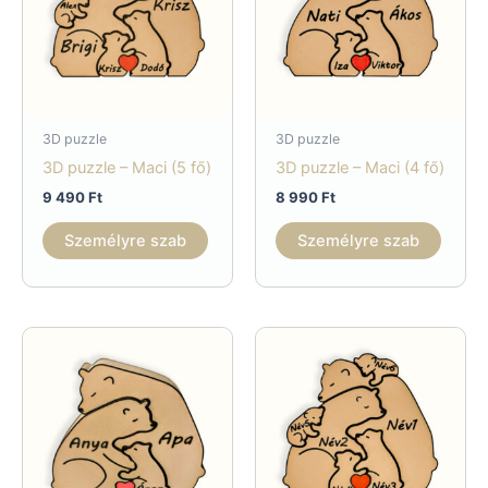
3D puzzle
3D puzzle
3D puzzle – Maci (5 fő)
3D puzzle – Maci (4 fő)
9 490
Ft
8 990
Ft
Személyre szab
Személyre szab