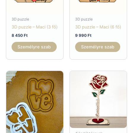
3D puzzle
3D puzzle
3D puzzle – Maci (3 fő)
3D puzzle – Maci (6 fő)
8 450
Ft
9 990
Ft
Személyre szab
Személyre szab