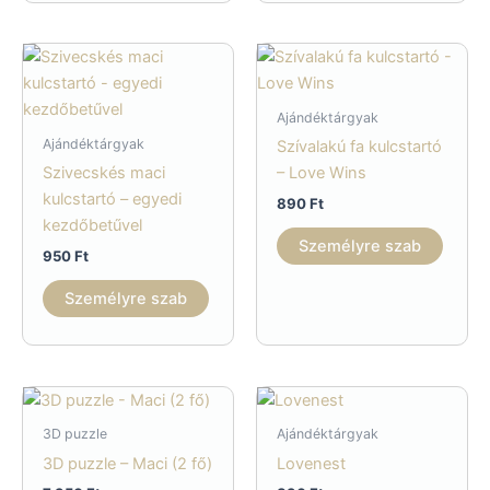
Ajándéktárgyak
Ajándéktárgyak
Szívalakú fa kulcstartó
Szivecskés maci
– Love Wins
kulcstartó – egyedi
890
Ft
kezdőbetűvel
Személyre szab
950
Ft
Személyre szab
3D puzzle
Ajándéktárgyak
3D puzzle – Maci (2 fő)
Lovenest