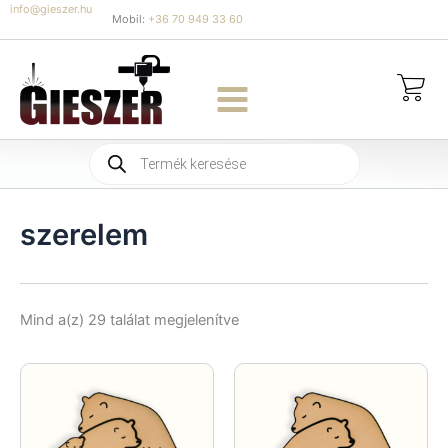
Skip
info@gieszer.hu
Mobil:
+36 70 949 33 60
to
content
Products
search
szerelem
Sorted
Mind a(z) 29 találat megjelenítve
by
latest