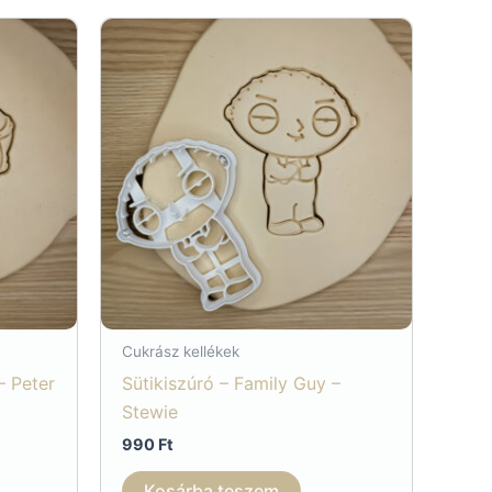
Cukrász kellékek
– Peter
Sütikiszúró – Family Guy –
Stewie
990
Ft
Kosárba teszem