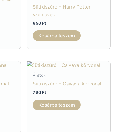
Sütikiszúró – Harry Potter
szemüveg
650
Ft
Kosárba teszem
Állatok
vonal
Sütikiszúró – Csivava körvonal
790
Ft
Kosárba teszem