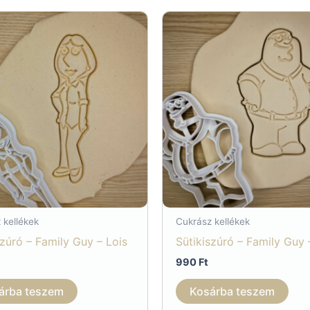
 kellékek
Cukrász kellékek
szúró – Family Guy – Lois
Sütikiszúró – Family Guy 
990
Ft
árba teszem
Kosárba teszem