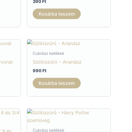
390
Ft
Kosárba teszem
Cukrász kellékek
rvonal
Sütikiszúró – Ananász
990
Ft
Kosárba teszem
Cukrász kellékek
r 9 és