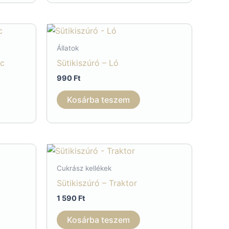
Állatok
rc
Sütikiszúró – Ló
990
Ft
Kosárba teszem
Cukrász kellékek
Sütikiszúró – Traktor
ány:
1 590
Ft
nnek
Kosárba teszem