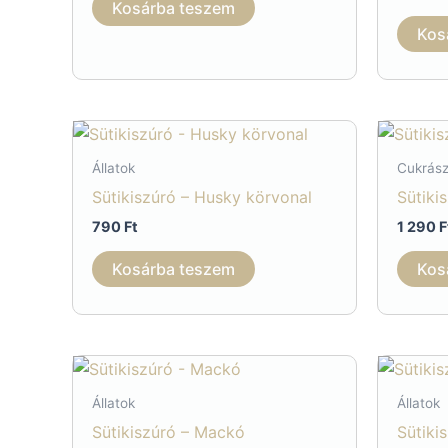
Kosárba teszem
Kos
Állatok
Cukrász
Sütikiszúró – Husky körvonal
Sütiki
790
Ft
1 290
F
Kosárba teszem
Kos
Állatok
Állatok
Sütikiszúró – Mackó
Sütiki