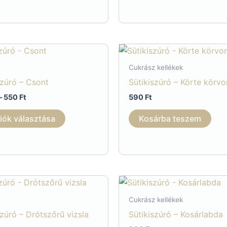
Cukrász kellékek
szúró – Csont
Sütikiszúró – Körte körvo
Ártartomány:
–
550
Ft
590
Ft
350 Ft
Ennek
-
iók választása
Kosárba teszem
550 Ft
a
terméknek
több
variációja
van.
A
Cukrász kellékek
változatok
szúró – Drótszőrű vizsla
Sütikiszúró – Kosárlabda
a