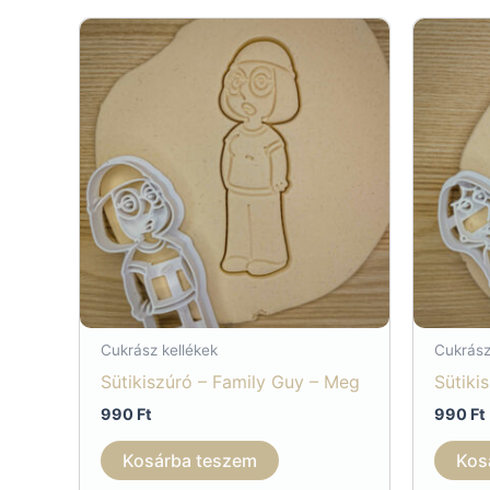
Cukrász kellékek
Cukrász
Sütikiszúró – Family Guy – Meg
Sütiki
990
Ft
990
Ft
Kosárba teszem
Kos