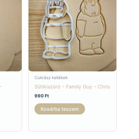
Cukrász kellékek
–
Sütikiszúró – Family Guy – Chris
990
Ft
Kosárba teszem