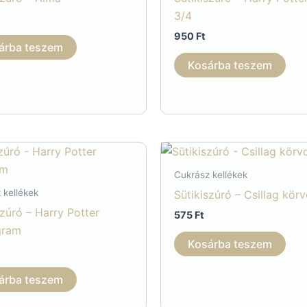
3/4
950
Ft
árba teszem
Kosárba teszem
Cukrász kellékek
 kellékek
Sütikiszúró – Csillag kör
szúró – Harry Potter
575
Ft
gram
Kosárba teszem
árba teszem