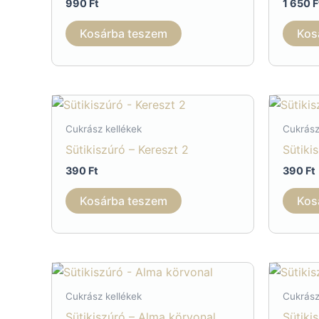
990
Ft
1 650
F
Kosárba teszem
Kos
Cukrász kellékek
Cukrász
Sütikiszúró – Kereszt 2
Sütiki
390
Ft
390
Ft
Kosárba teszem
Kos
Cukrász kellékek
Cukrász
Sütikiszúró – Alma körvonal
Sütiki