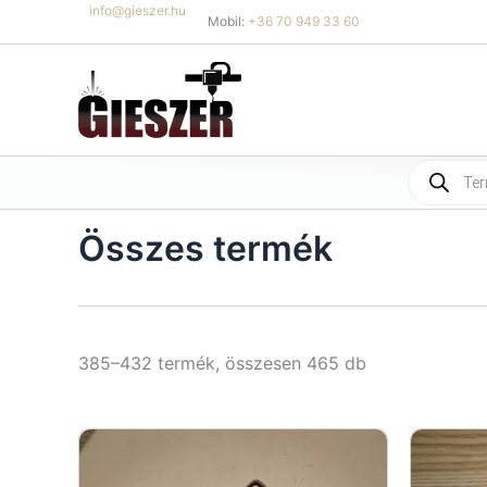
Skip
info@gieszer.hu
Mobil:
+36 70 949 33 60
to
content
Products
search
Összes termék
Sorted
385–432 termék, összesen 465 db
by
latest