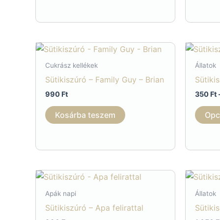
Cukrász kellékek
Állatok
Sütikiszúró – Family Guy – Brian
Sütiki
990
Ft
350
Ft
Kosárba teszem
Opc
Apák napi
Állatok
Sütikiszúró – Apa felirattal
Sütiki