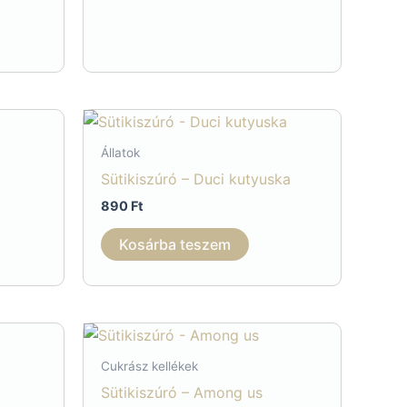
erméknek
öbb
riációja
an.
áltozatok
Állatok
Sütikiszúró – Duci kutyuska
ermékoldalon
890
Ft
álaszthatók
Kosárba teszem
Cukrász kellékek
Sütikiszúró – Among us