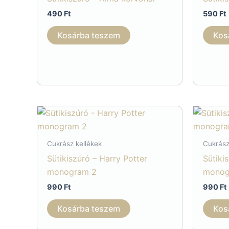
490
Ft
590
Ft
Kosárba teszem
Kos
Cukrász kellékek
Cukrász
Sütikiszúró – Harry Potter
Sütiki
monogram 2
mono
990
Ft
990
Ft
Kosárba teszem
Kos