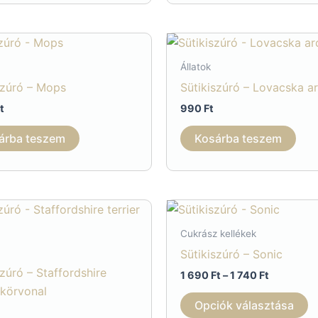
Állatok
szúró – Mops
Sütikiszúró – Lovacska a
t
990
Ft
árba teszem
Kosárba teszem
Cukrász kellékek
Sütikiszúró – Sonic
szúró – Staffordshire
Ártartom
1 690
Ft
–
1 740
Ft
1
r körvonal
E
690 Ft
Opciók választása
-
a