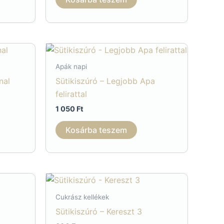
Apák napi
nal
Sütikiszúró – Legjobb Apa
felirattal
1 050
Ft
Kosárba teszem
Cukrász kellékek
Sütikiszúró – Kereszt 3