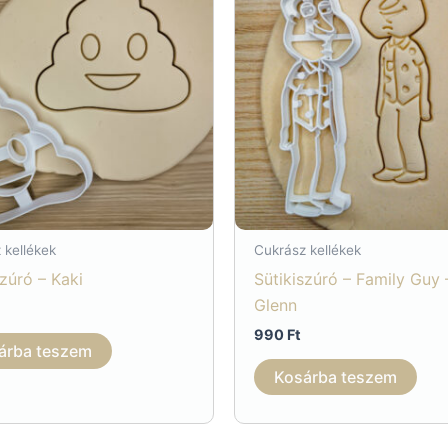
 kellékek
Cukrász kellékek
szúró – Kaki
Sütikiszúró – Family Guy 
Glenn
990
Ft
árba teszem
Kosárba teszem