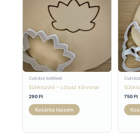
Cukrász kellékek
Cukrász
Sütikiszúró – Lótusz körvonal
Sütiki
290
Ft
750
Ft
Kosárba teszem
Kos