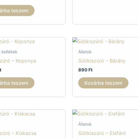
1
t
740 Ft
árba teszem
t
va
v
A
v
 kellékek
Állatok
a
szúró – Koponya
Sütikiszúró – Bárány
t
t
890
Ft
v
ki
árba teszem
Kosárba teszem
Állatok
szúró – Kiskacsa
Sütikiszúró – Elefánt