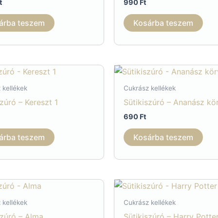
t
990
Ft
termékoldalon
választhatók
árba teszem
Kosárba teszem
ki
 kellékek
Cukrász kellékek
szúró – Kereszt 1
Sütikiszúró – Ananász kö
690
Ft
árba teszem
Kosárba teszem
 kellékek
Cukrász kellékek
szúró – Alma
Sütikiszúró – Harry Potte