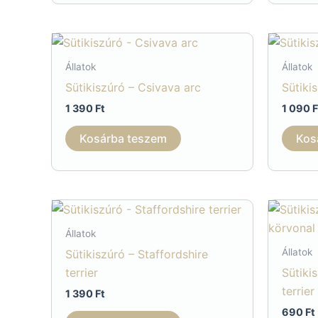
Állatok
Állatok
Sütikiszúró – Csivava arc
Sütiki
1 390
Ft
1 090
F
Kosárba teszem
Kos
Állatok
Állatok
Sütikiszúró – Staffordshire
terrier
Sütiki
terrie
1 390
Ft
690
Ft