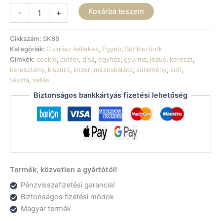
Sütikiszúró
Kosárba teszem
-
+
-
Kereszt
1
Cikkszám:
SK88
mennyiség
Kategóriák:
Cukrász kellékek
,
Egyéb
,
Sütikiszúrók
Címkék:
cookie
,
cutter
,
dísz
,
egyház
,
gyurma
,
jézus
,
kereszt
,
keresztény
,
kiszúró
,
linzer
,
mézeskalács
,
sütemény
,
süti
,
tészta
,
vallás
Biztonságos bankkártyás fizetési lehetőség
Termék, közvetlen a gyártótól!
Pénzvisszafizetési garancia!
Biztonságos fizetési módok
Magyar termék