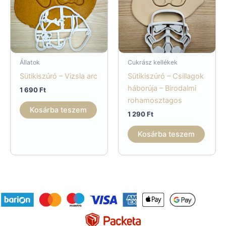
termé
válas
ki
Állatok
Cukrász kellékek
Sütikiszúró – Vizsla arc
Sütikiszúró – Csillagok
háborúja – Birodalmi
1 690
Ft
rohamosztagos
Kosárba teszem
1 290
Ft
Kosárba teszem