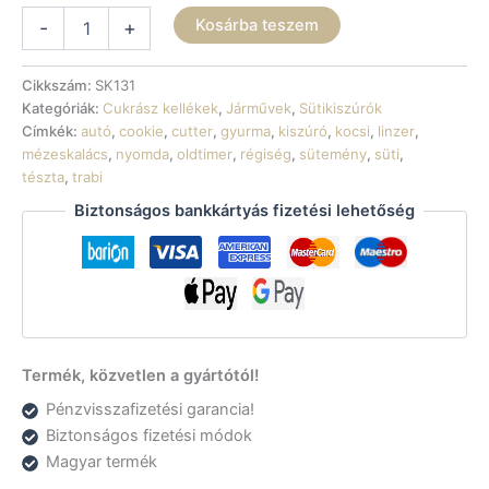
Sütikiszúró
Kosárba teszem
-
+
-
Trabant
szemből
Cikkszám:
SK131
mennyiség
Kategóriák:
Cukrász kellékek
,
Járművek
,
Sütikiszúrók
Címkék:
autó
,
cookie
,
cutter
,
gyurma
,
kiszúró
,
kocsi
,
linzer
,
mézeskalács
,
nyomda
,
oldtimer
,
régiség
,
sütemény
,
süti
,
tészta
,
trabi
Biztonságos bankkártyás fizetési lehetőség
Termék, közvetlen a gyártótól!
Pénzvisszafizetési garancia!
Biztonságos fizetési módok
Magyar termék