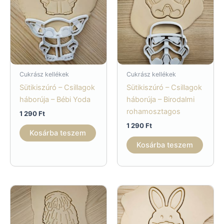
Cukrász kellékek
Cukrász kellékek
Sütikiszúró – Csillagok
Sütikiszúró – Csillagok
háborúja – Bébi Yoda
háborúja – Birodalmi
rohamosztagos
1 290
Ft
1 290
Ft
Kosárba teszem
Kosárba teszem