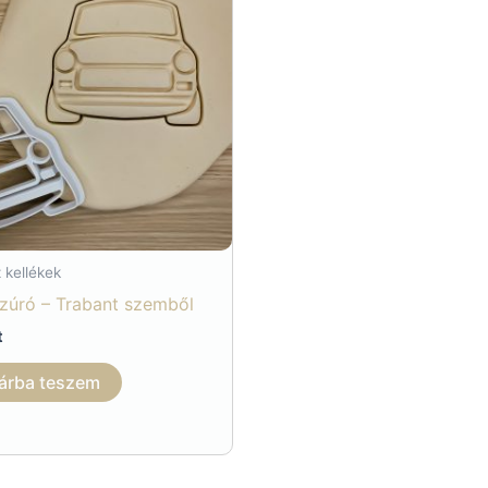
 kellékek
szúró – Trabant szemből
t
árba teszem