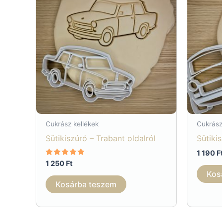
Cukrász kellékek
Cukrász
Sütikiszúró – Trabant oldalról
Sütiki
1 190
F
Értékelés:
1 250
Ft
5.00
Kos
/ 5
Kosárba teszem