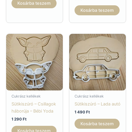
Kosárba teszem
Kosárba teszem
Cukrász kellékek
Cukrász kellékek
Sütikiszúró – Csillagok
Sütikiszúró – Lada autó
háborúja – Bébi Yoda
1 490
Ft
1 290
Ft
Kosárba teszem
Kosárba teszem