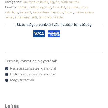
mennyiség
Kategóriák:
Cukrász kellékek
,
Egyéb
,
Sütikiszúrók
Címkék:
cookie
,
cutter
,
egyház
,
feszület
,
gyurma
,
jézus
,
katolikus
,
kereszt
,
keresztény
,
krisztus
,
linzer
,
mézeskalács
,
római
,
sütemény
,
süti
,
templom
,
tészta
Biztonságos bankkártyás fizetési lehetőség
Termék, közvetlen a gyártótól!
Pénzvisszafizetési garancia!
Biztonságos fizetési módok
Magyar termék
Leírás