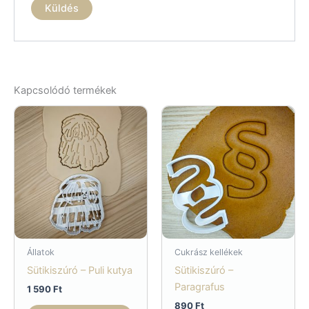
Kapcsolódó termékek
Állatok
Cukrász kellékek
Sütikiszúró – Puli kutya
Sütikiszúró –
Paragrafus
1 590
Ft
890
Ft