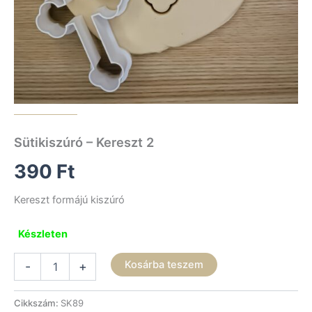
Sütikiszúró – Kereszt 2
390
Ft
Kereszt formájú kiszúró
Készleten
Sütikiszúró
Kosárba teszem
-
+
-
Kereszt
2
Cikkszám:
SK89