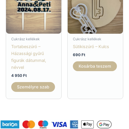
Cukrász kellékek
Cukrász kellékek
Tortabeszúró –
Sütikiszúró – Kulcs
Házassági gyűrű
690
Ft
figurák dátummal,
Kosárba teszem
névvel
4 950
Ft
Személyre szab