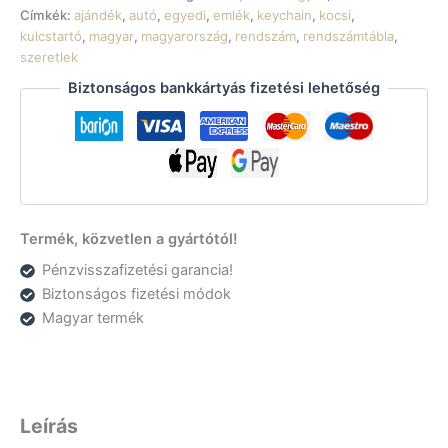
kulcstartó
Címkék:
ajándék
,
autó
,
egyedi
,
emlék
,
keychain
,
kocsi
,
mennyiség
kulcstartó
,
magyar
,
magyarország
,
rendszám
,
rendszámtábla
,
szeretlek
Biztonságos bankkártyás fizetési lehetőség
Termék, közvetlen a gyártótól!
Pénzvisszafizetési garancia!
Biztonságos fizetési módok
Magyar termék
Leírás