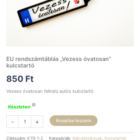
EU rendszámtáblás „Vezess óvatosan”
kulcstartó
850
Ft
Vezess óvatosan feliratú autós kulcstartó
Készleten
EU
Kosárba teszem
-
+
rendszámtáblás
"Vezess
óvatosan"
Cikkszám:
KTR-1-2
Kategóriák:
Ajándéktárgyak
,
Kulcstartók