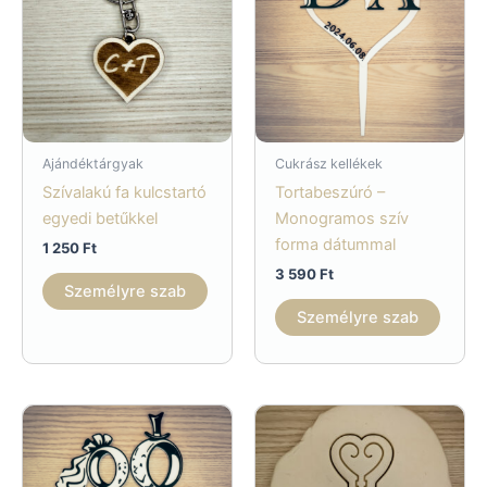
Ajándéktárgyak
Cukrász kellékek
Szívalakú fa kulcstartó
Tortabeszúró –
egyedi betűkkel
Monogramos szív
forma dátummal
1 250
Ft
3 590
Ft
Személyre szab
Személyre szab