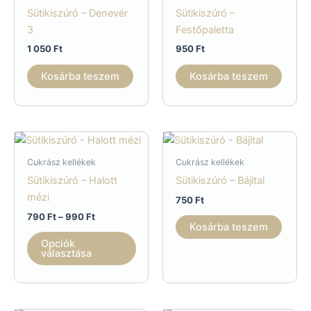
Sütikiszúró – Denevér
Sütikiszúró –
a
3
Festőpaletta
termékoldalon
1 050
Ft
950
Ft
választhatók
ki
Kosárba teszem
Kosárba teszem
Cukrász kellékek
Cukrász kellékek
Sütikiszúró – Halott
Sütikiszúró – Bájital
mézi
750
Ft
Ártartomány:
790
Ft
–
990
Ft
Kosárba teszem
790 Ft
Ennek
-
Opciók
a
990 Ft
választása
terméknek
több
variációja