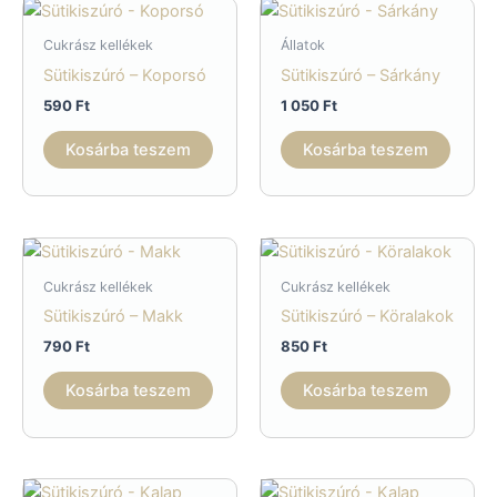
van.
A
Cukrász kellékek
Állatok
változatok
Sütikiszúró – Koporsó
Sütikiszúró – Sárkány
a
590
Ft
1 050
Ft
termékoldalon
választhatók
Kosárba teszem
Kosárba teszem
ki
Cukrász kellékek
Cukrász kellékek
Sütikiszúró – Makk
Sütikiszúró – Köralakok
790
Ft
850
Ft
Kosárba teszem
Kosárba teszem