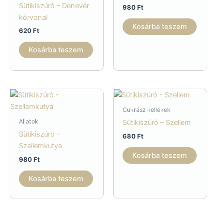
Sütikiszúró – Denevér
980
Ft
körvonal
Kosárba teszem
620
Ft
Kosárba teszem
Cukrász kellékek
Állatok
Sütikiszúró – Szellem
Sütikiszúró –
680
Ft
Szellemkutya
Kosárba teszem
980
Ft
Kosárba teszem