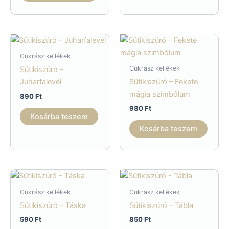
Cukrász kellékek
Cukrász kellékek
Sütikiszúró –
Juharfalevél
Sütikiszúró – Fekete
mágia szimbólum
890
Ft
980
Ft
Kosárba teszem
Kosárba teszem
Cukrász kellékek
Cukrász kellékek
Sütikiszúró – Táska
Sütikiszúró – Tábla
590
Ft
850
Ft