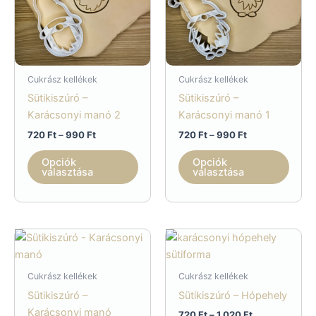
válas
ki
Cukrász kellékek
Cukrász kellékek
Sütikiszúró –
Sütikiszúró –
Karácsonyi manó 2
Karácsonyi manó 1
Ártartomány:
Ártartomány:
720
Ft
–
990
Ft
720
Ft
–
990
Ft
720 Ft
720 Ft
Ennek
Enne
-
-
Opciók
Opciók
a
a
990 Ft
990 Ft
választása
választása
terméknek
term
több
több
variációja
variác
van.
van.
A
A
változatok
válto
Cukrász kellékek
Cukrász kellékek
a
a
Sütikiszúró –
Sütikiszúró – Hópehely
termékoldalon
termé
Karácsonyi manó
Ártartomány:
720
Ft
–
1 020
Ft