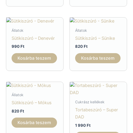
Állatok
Állatok
Sütikiszúró – Denevér
Sütikiszúró – Sünike
990
Ft
820
Ft
Kosárba teszem
Kosárba teszem
Állatok
Cukrász kellékek
Sütikiszúró – Mókus
Tortabeszúró – Super
820
Ft
DAD
Kosárba teszem
1 990
Ft