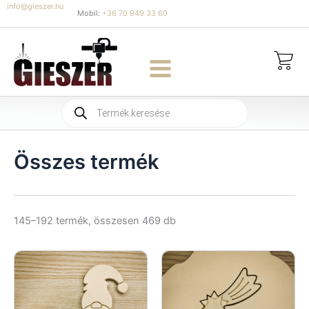
Skip
info@gieszer.hu
Mobil:
+36 70 949 33 60
to
content
Products
search
Összes termék
Sorted
145–192 termék, összesen 469 db
by
latest