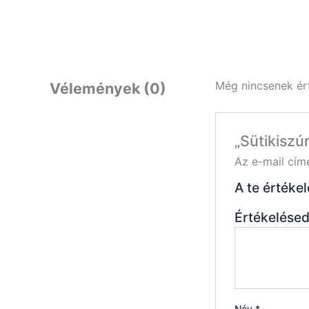
Még nincsenek ér
Vélemények (0)
„Sütikiszú
Az e-mail cím
A te értéke
Értékelése
Név
*