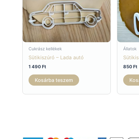
Cukrász kellékek
Állatok
Sütikiszúró – Lada autó
Sütiki
1 490
Ft
850
Ft
Kosárba teszem
Kos