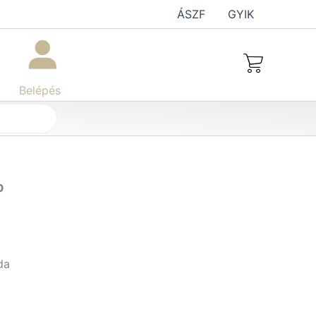
ÁSZF
GYIK
Belépés
p
da