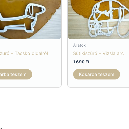
Állatok
szúró – Tacskó oldalról
Sütikiszúró – Vizsla arc
1 690
Ft
árba teszem
Kosárba teszem