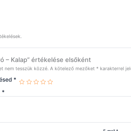
tékelések.
ró – Kalap” értékelése elsőként
et nem tesszük közzé.
A kötelező mezőket
*
karakterrel jel
lésed
*
d
*
E-mail
*