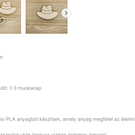
cm
i idő: 1-3 munkanap
Bio PLA anyagból készítem, amely anyag megfelel az élelm
használat után langyos vízben érdemes lemosni.