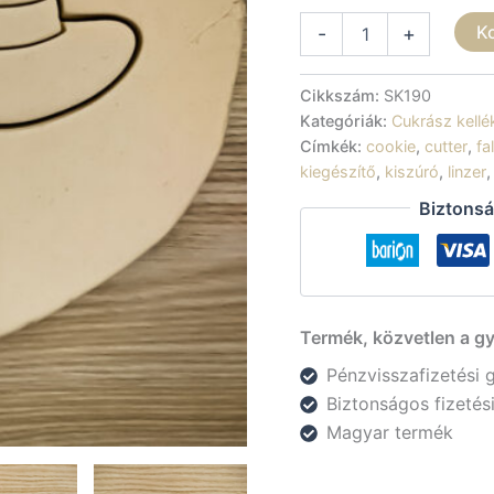
Sütikiszúró
K
-
+
-
Kalap
mennyiség
Cikkszám:
SK190
Kategóriák:
Cukrász kellé
Címkék:
cookie
,
cutter
,
fa
kiegészítő
,
kiszúró
,
linzer
Biztonsá
Termék, közvetlen a gy
Pénzvisszafizetési 
Biztonságos fizeté
Magyar termék