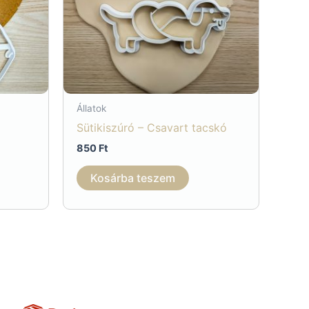
Állatok
Sütikiszúró – Csavart tacskó
850
Ft
Kosárba teszem