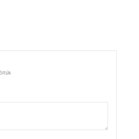
öltük