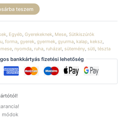
osárba teszem
kek
,
Egyéb
,
Gyerekeknek
,
Mese
,
Sütikiszúrók
lu
,
forma
,
gyerek
,
gyermek
,
gyurma
,
kalap
,
keksz
,
,
mese
,
nyomda
,
ruha
,
ruházat
,
sütemény
,
süti
,
tészta
gos bankkártyás fizetési lehetőség
ártótól!
garancia!
si módok