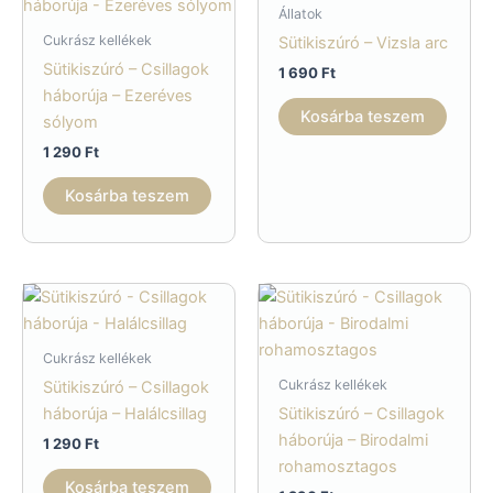
Állatok
Cukrász kellékek
Sütikiszúró – Vizsla arc
Sütikiszúró – Csillagok
1 690
Ft
háborúja – Ezeréves
Kosárba teszem
sólyom
1 290
Ft
Kosárba teszem
Cukrász kellékek
Cukrász kellékek
Sütikiszúró – Csillagok
háborúja – Halálcsillag
Sütikiszúró – Csillagok
háborúja – Birodalmi
1 290
Ft
rohamosztagos
Kosárba teszem