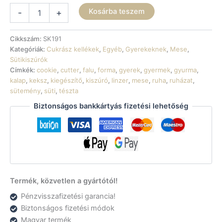
Sütikiszúró
Kosárba teszem
-
+
-
Kalap
körvonal
Cikkszám:
SK191
mennyiség
Kategóriák:
Cukrász kellékek
,
Egyéb
,
Gyerekeknek
,
Mese
,
Sütikiszúrók
Címkék:
cookie
,
cutter
,
falu
,
forma
,
gyerek
,
gyermek
,
gyurma
,
kalap
,
keksz
,
kiegészítő
,
kiszúró
,
linzer
,
mese
,
ruha
,
ruházat
,
sütemény
,
süti
,
tészta
Biztonságos bankkártyás fizetési lehetőség
Termék, közvetlen a gyártótól!
Pénzvisszafizetési garancia!
Biztonságos fizetési módok
Magyar termék