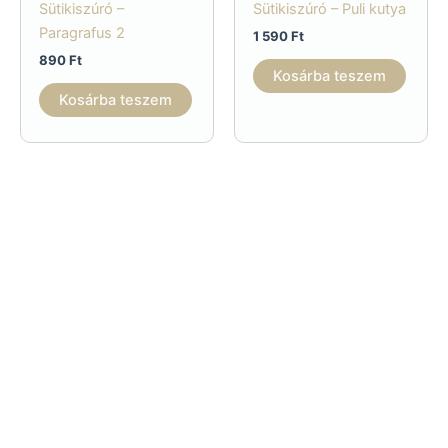
Sütikiszúró –
Sütikiszúró – Puli kutya
Paragrafus 2
1 590
Ft
890
Ft
Kosárba teszem
Kosárba teszem