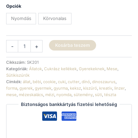
1
Opciók
020 Ft
Nyomdás
Körvonalas
Sütikiszúró
Kosárba teszem
-
+
-
Bébi
dínó
Cikkszám:
SK201
mennyiség
Kategóriák:
Állatok
,
Cukrász kellékek
,
Gyerekeknek
,
Mese
,
Sütikiszúrók
Címkék:
állat
,
bébi
,
cookie
,
cuki
,
cutter
,
dínó
,
dinoszaurus
,
forma
,
gyerek
,
gyermek
,
gyurma
,
keksz
,
kiszúró
,
kreatív
,
linzer
,
mese
,
mézeskalács
,
mézi
,
nyomda
,
sütemény
,
süti
,
tészta
Biztonságos bankkártyás fizetési lehetőség