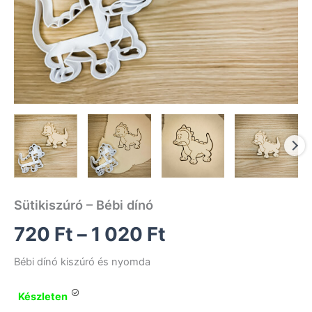
Sütikiszúró – Bébi dínó
Ártartomány:
720
Ft
–
1 020
Ft
720 Ft
Bébi dínó kiszúró és nyomda
-
Készleten