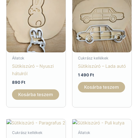
Állatok
Cukrász kellékek
Sütikiszúró – Nyuszi
Sütikiszúró – Lada autó
hátulról
1 490
Ft
890
Ft
Kosárba teszem
Kosárba teszem
Cukrász kellékek
Állatok