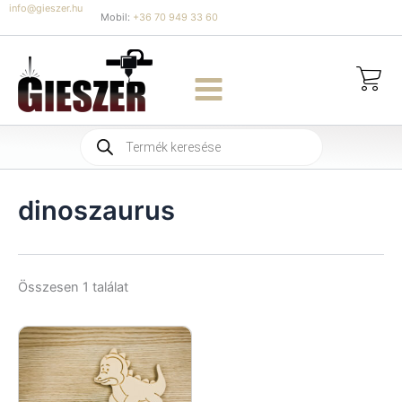
Skip
info@gieszer.hu
Mobil:
+36 70 949 33 60
to
content
Products
search
dinoszaurus
Összesen 1 találat