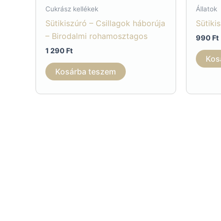
Cukrász kellékek
Állatok
Sütikiszúró – Csillagok háborúja
Sütiki
– Birodalmi rohamosztagos
990
Ft
1 290
Ft
Kos
Kosárba teszem