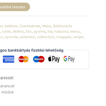
osárba teszem
sz kellékek
,
Gyerekeknek
,
Mese
,
Sütikiszúrók
,
cutter
,
élőlény
,
fish
,
gyurma
,
hal
,
halacska
,
keksz
,
cs
,
nyomda
,
sütemény
,
sütikiszúró
,
szaggató
,
tenger
,
gos bankkártyás fizetési lehetőség
ártótól!
garancia!
si módok