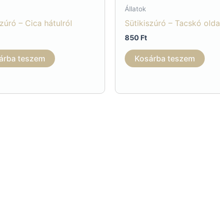
Állatok
szúró – Cica hátulról
Sütikiszúró – Tacskó olda
850
Ft
árba teszem
Kosárba teszem