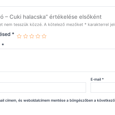
ró – Cuki halacska” értékelése elsőként
et nem tesszük közzé.
A kötelező mezőket
*
karakterrel jel
lésed
*
d
*
E-mail
*
ail címem, és weboldalcímem mentése a böngészőben a következ