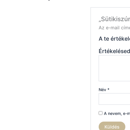
„Sütikiszú
Az e-mail cím
A te értéke
Értékelése
Név
*
A nevem, e-m