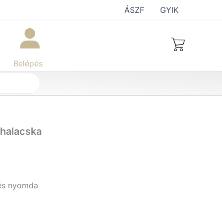
ÁSZF
GYIK
Belépés
 halacska
 és nyomda