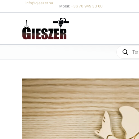
Skip
info@gieszer.hu
Mobil:
+36 70 949 33 60
to
content
Products
search