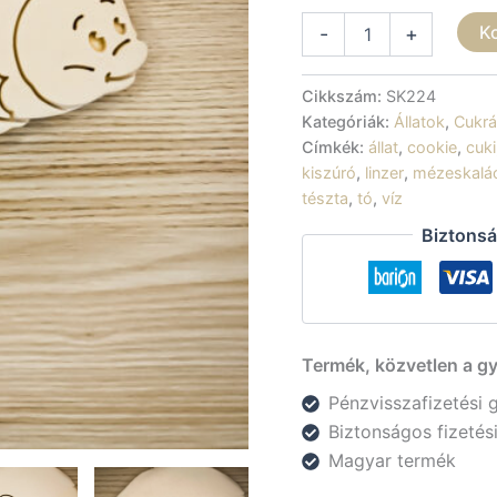
Sütikiszúró
K
-
+
-
Cuki
halacska
Cikkszám:
SK224
mennyiség
Kategóriák:
Állatok
,
Cukrá
Címkék:
állat
,
cookie
,
cuki
kiszúró
,
linzer
,
mézeskalá
tészta
,
tó
,
víz
Biztonsá
Termék, közvetlen a gy
Pénzvisszafizetési 
Biztonságos fizeté
Magyar termék