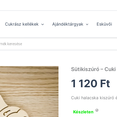
Cukrász kellékek
Ajándéktárgyak
Esküvői
Sütikiszúró – Cuki
1 120
Ft
Cuki halacska kiszúró
Készleten