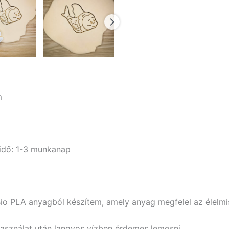
m
i idő: 1-3 munkanap
Bio PLA anyagból készítem, amely anyag megfelel az élelm
használat után langyos vízben érdemes lemosni.