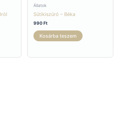
Állatok
lról
Sütikiszúró – Béka
990
Ft
Kosárba teszem