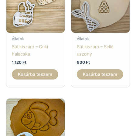
Állatok
Állatok
Sütikiszúró – Cuki
Sütikiszúró – Sellő
halacska
uszony
1 120
Ft
930
Ft
Kosárba teszem
Kosárba teszem