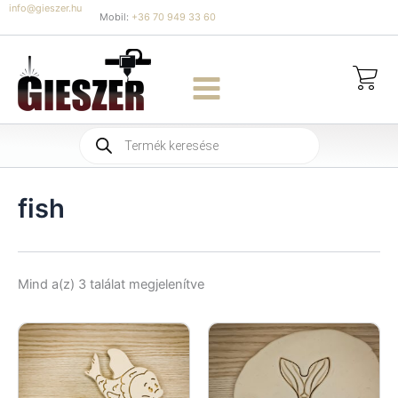
Skip
info@gieszer.hu
Mobil:
+36 70 949 33 60
to
content
Products
search
fish
Sorted
Mind a(z) 3 találat megjelenítve
by
latest