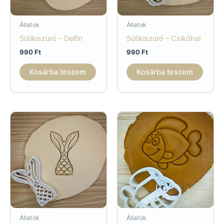
Állatok
Állatok
Sütikiszúró – Delfin
Sütikiszúró – Csikóhal
990
Ft
990
Ft
Kosárba teszem
Kosárba teszem
Állatok
Állatok