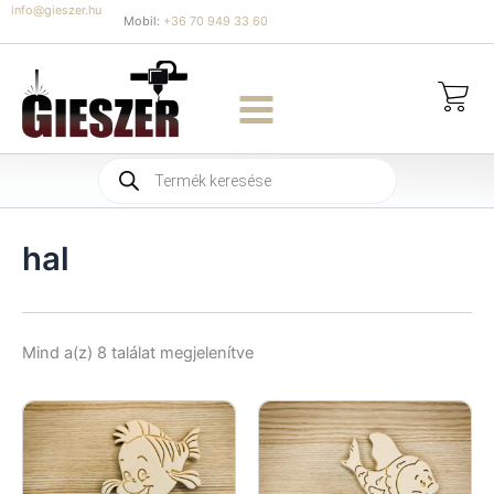
Skip
info@gieszer.hu
Mobil:
+36 70 949 33 60
to
content
Products
search
hal
Sorted
Mind a(z) 8 találat megjelenítve
by
latest