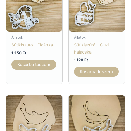
Állatok
Állatok
Sütikiszúró – Ficánka
Sütikiszúró – Cuki
halacska
1 350
Ft
1 120
Ft
Kosárba teszem
Kosárba teszem