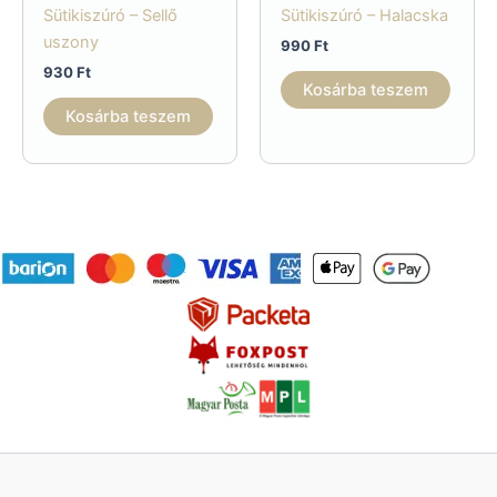
Sütikiszúró – Sellő
Sütikiszúró – Halacska
uszony
990
Ft
930
Ft
Kosárba teszem
Kosárba teszem