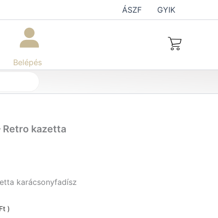
ÁSZF
GYIK
Belépés
 Retro kazetta
zetta karácsonyfadísz
Ft )