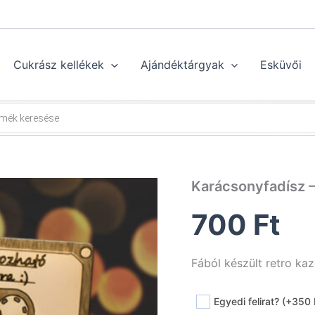
Cukrász kellékek
Ajándéktárgyak
Esküvői
Karácsonyfadísz –
700
Ft
Fából készült retro ka
Egyedi felirat? (+350 