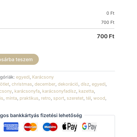
0
Ft
700
Ft
700
Ft
osárba teszem
góriák:
egyedi
,
Karácsony
ötlet
,
christmas
,
december
,
dekoráció
,
dísz
,
egyedi
,
ácsony
,
karácsonyfa
,
karácsonyfadísz
,
kazetta
,
és
,
minta
,
praktikus
,
retro
,
sport
,
szeretet
,
tél
,
wood
,
gos bankkártyás fizetési lehetőség