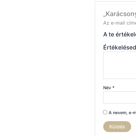
„Karácsony
Az e-mail cím
A te értéke
Értékelése
Név
*
A nevem, e-m