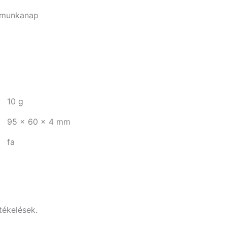
-3 munkanap
10 g
95 × 60 × 4 mm
fa
tékelések.