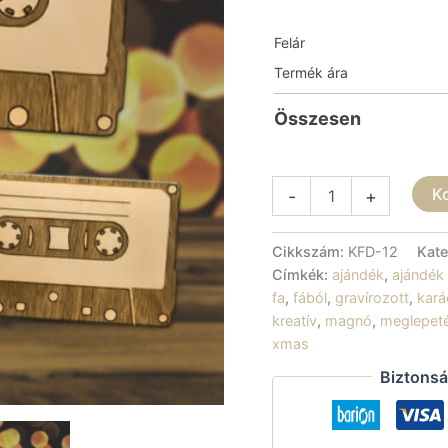
Felár
Termék ára
Összesen
Karácsonyfadísz
K
-
+
-
Retro
kazetta
Cikkszám:
KFD-12
Kate
mennyiség
Címkék:
ajándék
,
ajándék 
fa
,
fából
,
gravírozott
,
kar
kreatív
,
magnó
,
meglepet
xmas
Biztonsá