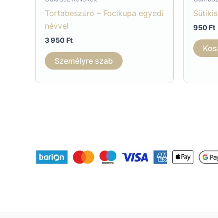
Tortabeszúró – Focikupa egyedi
Sütiki
névvel
950
Ft
3 950
Ft
Kos
Személyre szab