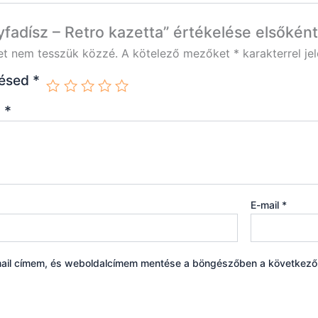
fadísz – Retro kazetta” értékelése elsőként
et nem tesszük közzé.
A kötelező mezőket
*
karakterrel jel
lésed
*
d
*
E-mail
*
ail címem, és weboldalcímem mentése a böngészőben a következ