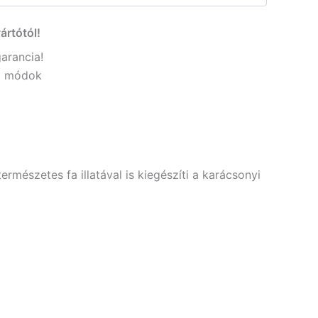
ártótól!
garancia!
si módok
mészetes fa illatával is kiegészíti a karácsonyi