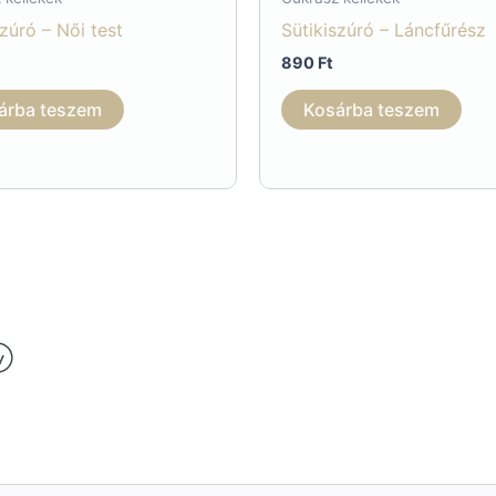
szúró – Női test
Sütikiszúró – Láncfűrész
890
Ft
árba teszem
Kosárba teszem