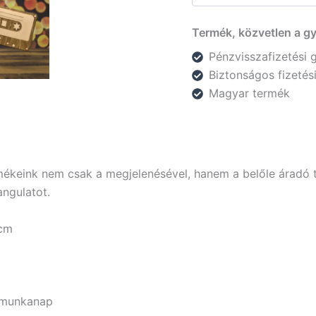
Termék, közvetlen a gy
Pénzvisszafizetési 
Biztonságos fizeté
Magyar termék
mékeink nem csak a megjelenésével, hanem a belőle áradó ter
angulatot.
 cm
2 munkanap