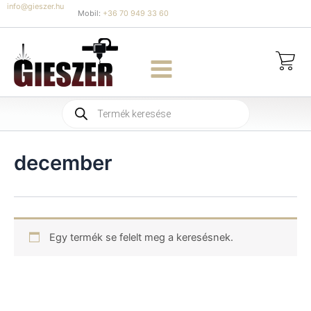
Skip
info@gieszer.hu
Mobil:
+36 70 949 33 60
to
content
Products
search
december
Egy termék se felelt meg a keresésnek.