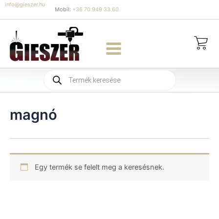
Skip
info@gieszer.hu
Mobil:
+36 70 949 33 60
to
content
Products
search
magnó
Egy termék se felelt meg a keresésnek.