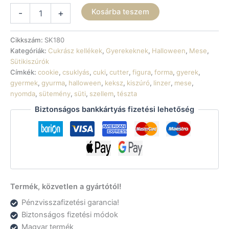
Sütikiszúró
Kosárba teszem
-
+
-
Szellem
2
Cikkszám:
SK180
mennyiség
Kategóriák:
Cukrász kellékek
,
Gyerekeknek
,
Halloween
,
Mese
,
Sütikiszúrók
Címkék:
cookie
,
csuklyás
,
cuki
,
cutter
,
figura
,
forma
,
gyerek
,
gyermek
,
gyurma
,
halloween
,
keksz
,
kiszúró
,
linzer
,
mese
,
nyomda
,
sütemény
,
süti
,
szellem
,
tészta
Biztonságos bankkártyás fizetési lehetőség
Termék, közvetlen a gyártótól!
Pénzvisszafizetési garancia!
Biztonságos fizetési módok
Magyar termék