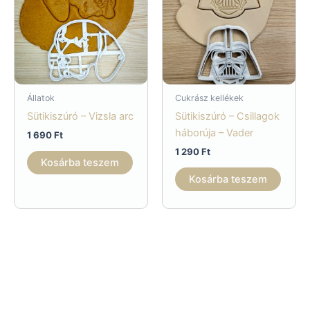
Állatok
Cukrász kellékek
Sütikiszúró – Vizsla arc
Sütikiszúró – Csillagok
háborúja – Vader
1 690
Ft
1 290
Ft
Kosárba teszem
Kosárba teszem