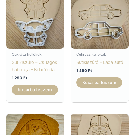
Cukrász kellékek
Cukrász kellékek
Sütikiszúró – Csillagok
Sütikiszúró – Lada autó
háborúja – Bébi Yoda
1 490
Ft
1 290
Ft
Kosárba teszem
Kosárba teszem