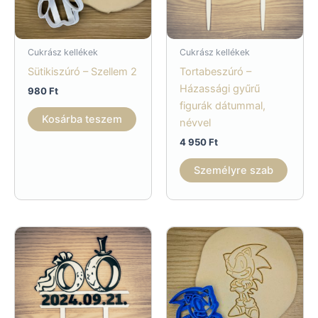
Cukrász kellékek
Cukrász kellékek
Sütikiszúró – Szellem 2
Tortabeszúró –
Házassági gyűrű
980
Ft
figurák dátummal,
Kosárba teszem
névvel
4 950
Ft
Személyre szab