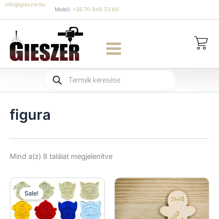
Skip
info@gieszer.hu
Mobil:
+36 70 949 33 60
to
content
Products
search
figura
Sorted
Mind a(z) 8 találat megjelenítve
by
latest
Sale!