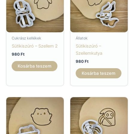
Cukrász kellékek
Állatok
Sütikiszúró – Szellem 2
Sütikiszúró –
Szellemkutya
980
Ft
980
Ft
Kosárba teszem
Kosárba teszem