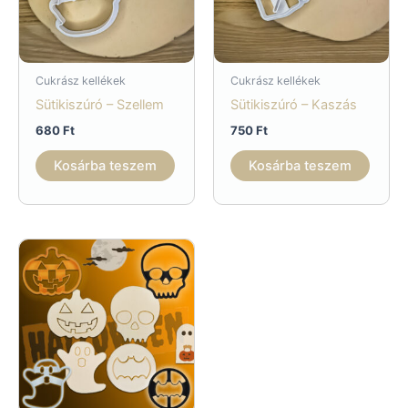
Cukrász kellékek
Cukrász kellékek
Sütikiszúró – Szellem
Sütikiszúró – Kaszás
680
Ft
750
Ft
Kosárba teszem
Kosárba teszem