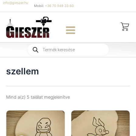
Skip
info@gieszer.hu
Mobil:
+36 70 949 33 60
to
content
Products
search
szellem
Sorted
Mind a(z) 5 találat megjelenítve
by
latest