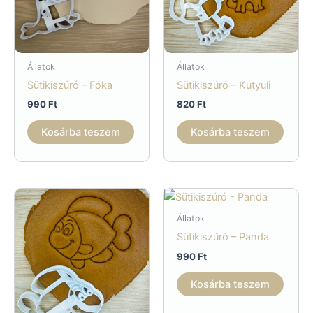
Állatok
Állatok
Sütikiszúró – Fóka
Sütikiszúró – Kutyuli
990
Ft
820
Ft
Kosárba teszem
Kosárba teszem
Állatok
Sütikiszúró – Panda
990
Ft
Kosárba teszem