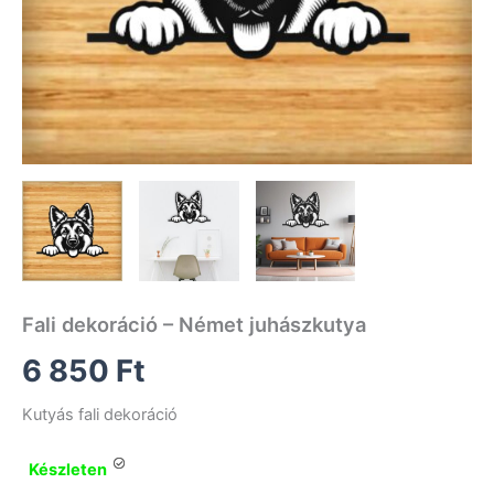
Fali dekoráció – Német juhászkutya
6 850
Ft
Kutyás fali dekoráció
Készleten