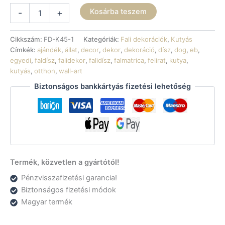
Fali
Kosárba teszem
-
+
dekoráció
-
Német
Cikkszám:
FD-K45-1
Kategóriák:
Fali dekorációk
,
Kutyás
juhászkutya
Címkék:
ajándék
,
állat
,
decor
,
dekor
,
dekoráció
,
dísz
,
dog
,
eb
,
mennyiség
egyedi
,
faldísz
,
falidekor
,
falidísz
,
falmatrica
,
felirat
,
kutya
,
kutyás
,
otthon
,
wall-art
Biztonságos bankkártyás fizetési lehetőség
Termék, közvetlen a gyártótól!
Pénzvisszafizetési garancia!
Biztonságos fizetési módok
Magyar termék