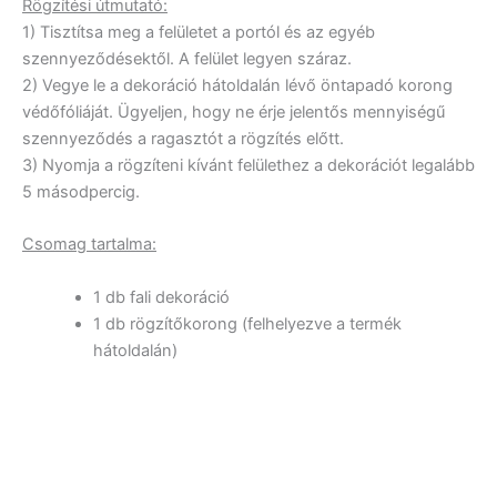
Rögzítési útmutató:
1) Tisztítsa meg a felületet a portól és az egyéb
szennyeződésektől. A felület legyen száraz.
2) Vegye le a dekoráció hátoldalán lévő öntapadó korong
védőfóliáját. Ügyeljen, hogy ne érje jelentős mennyiségű
szennyeződés a ragasztót a rögzítés előtt.
3) Nyomja a rögzíteni kívánt felülethez a dekorációt legalább
5 másodpercig.
Csomag tartalma:
1 db fali dekoráció
1 db rögzítőkorong (felhelyezve a termék
hátoldalán)