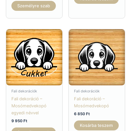
Személyre szab
Fali dekorációk
Fali dekorációk
Fali dekoráció –
Fali dekoráció –
Mosómedvekopó
Mosómedvekopó
egyedi névvel
6 850
Ft
9 950
Ft
Kosárba teszem