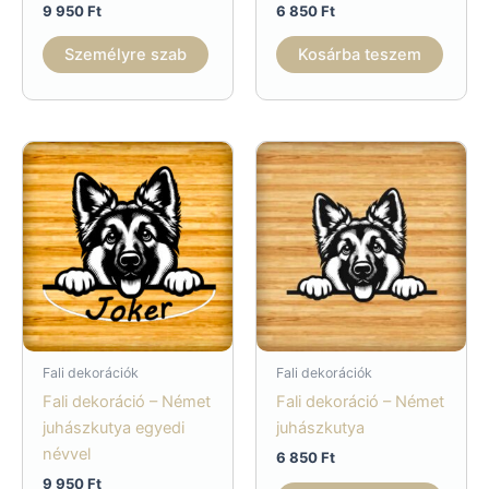
9 950
Ft
6 850
Ft
Személyre szab
Kosárba teszem
Fali dekorációk
Fali dekorációk
Fali dekoráció – Német
Fali dekoráció – Német
juhászkutya egyedi
juhászkutya
névvel
6 850
Ft
9 950
Ft