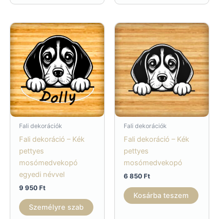
Fali dekorációk
Fali dekorációk
Fali dekoráció – Kék
Fali dekoráció – Kék
pettyes
pettyes
mosómedvekopó
mosómedvekopó
egyedi névvel
6 850
Ft
9 950
Ft
Kosárba teszem
Személyre szab