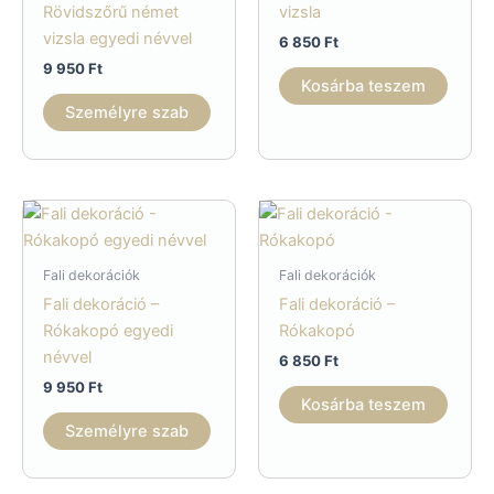
Rövidszőrű német
vizsla
vizsla egyedi névvel
6 850
Ft
9 950
Ft
Kosárba teszem
Személyre szab
Fali dekorációk
Fali dekorációk
Fali dekoráció –
Fali dekoráció –
Rókakopó egyedi
Rókakopó
névvel
6 850
Ft
9 950
Ft
Kosárba teszem
Személyre szab