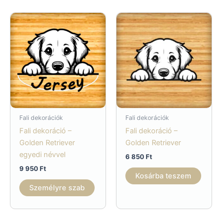
Fali dekorációk
Fali dekorációk
Fali dekoráció –
Fali dekoráció –
Golden Retriever
Golden Retriever
egyedi névvel
6 850
Ft
9 950
Ft
Kosárba teszem
Személyre szab