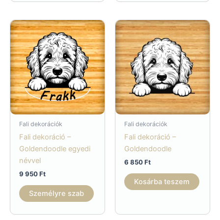
Fali dekorációk
Fali dekorációk
Fali dekoráció –
Fali dekoráció –
Goldendoodle egyedi
Goldendoodle
névvel
6 850
Ft
9 950
Ft
Kosárba teszem
Személyre szab