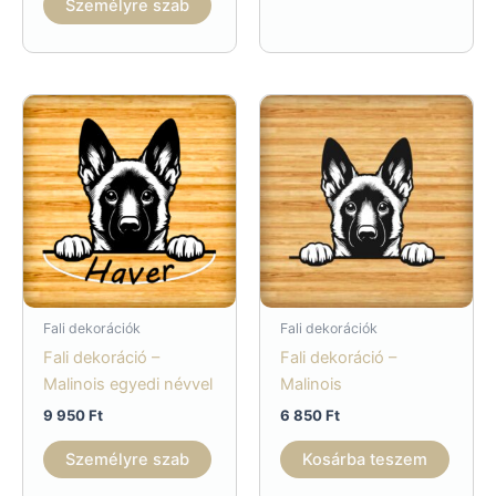
Személyre szab
Fali dekorációk
Fali dekorációk
Fali dekoráció –
Fali dekoráció –
Malinois egyedi névvel
Malinois
9 950
Ft
6 850
Ft
Személyre szab
Kosárba teszem