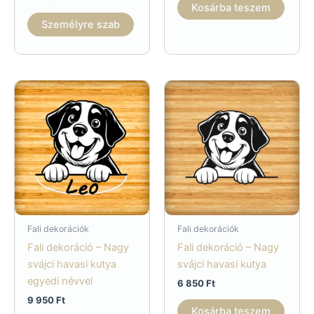
Kosárba teszem
Személyre szab
Fali dekorációk
Fali dekorációk
Fali dekoráció – Nagy
Fali dekoráció – Nagy
svájci havasi kutya
svájci havasi kutya
egyedi névvel
6 850
Ft
9 950
Ft
Kosárba teszem