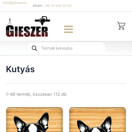
Skip
info@gieszer.hu
Mobil:
+36 70 949 33 60
to
content
Products
search
Kutyás
Sorted
1–48 termék, összesen 112 db
by
latest