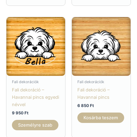
Fali dekorációk
Fali dekorációk
Fali dekoráció –
Fali dekoráció –
Havannai pincs egyedi
Havannai pincs
névvel
6 850
Ft
9 950
Ft
Kosárba teszem
Személyre szab