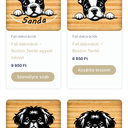
Fali dekorációk
Fali dekorációk
Fali dekoráció –
Fali dekoráció –
Boston Terrier egyedi
Boston Terrier
névvel
6 850
Ft
9 950
Ft
Kosárba teszem
Személyre szab