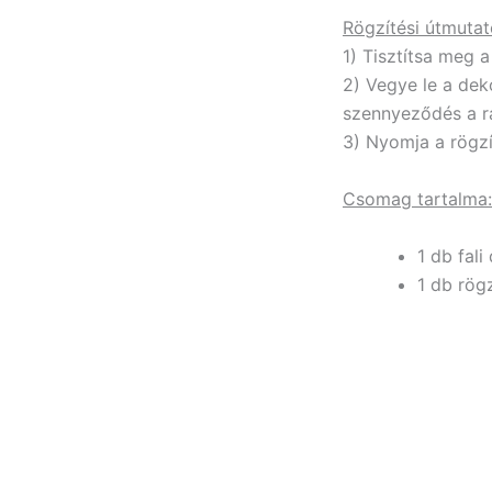
Rögzítési útmutat
1) Tisztítsa meg a
2) Vegye le a dek
szennyeződés a ra
3) Nyomja a rögzí
Csomag tartalma:
1 db fali
1 db rög