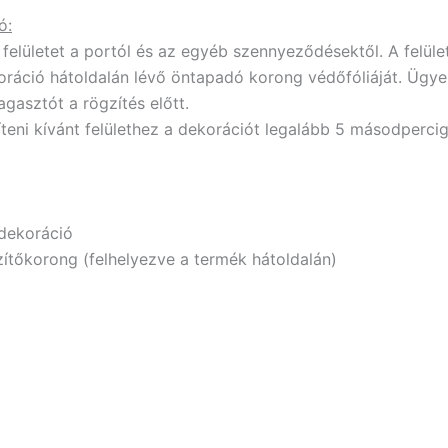
ó:
 felületet a portól és az egyéb szennyeződésektől. A felüle
oráció hátoldalán lévő öntapadó korong védőfóliáját. Ügyel
gasztót a rögzítés előtt.
teni kívánt felülethez a dekorációt legalább 5 másodpercig
 dekoráció
zítőkorong (felhelyezve a termék hátoldalán)