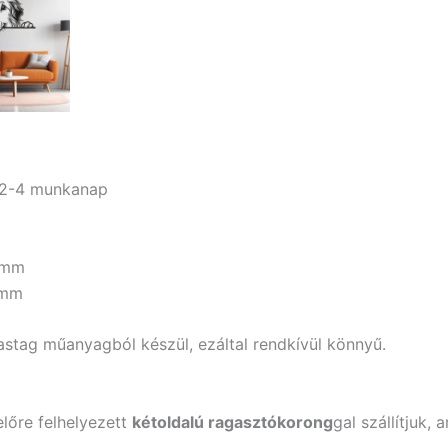
: 2-4 munkanap
 mm
 mm
astag műanyagból készül, ezáltal rendkívül könnyű.
előre felhelyezett
kétoldalú ragasztókorong
gal szállítjuk,