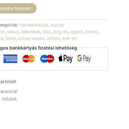
osárba teszem
ategóriák:
Fali dekorációk
,
Kutyás
cor
,
dekor
,
dekoráció
,
dísz
,
dog
,
eb
,
egyedi
,
faldísz
,
ca
,
felirat
,
kutya
,
kutyás
,
otthon
,
wall-art
gos bankkártyás fizetési lehetőség
ártótól!
garancia!
si módok