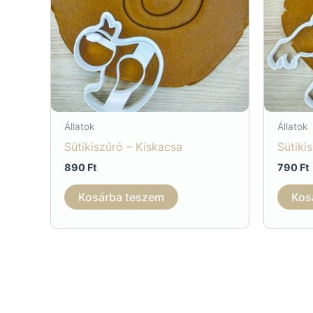
Állatok
Állatok
Sütikiszúró – Kiskacsa
Sütiki
890
Ft
790
Ft
Kosárba teszem
Kos