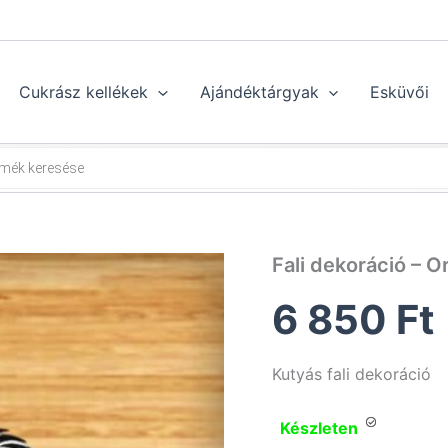
Cukrász kellékek
Ajándéktárgyak
Esküvői
Fali dekoráció – O
6 850
Ft
Kutyás fali dekoráció
Készleten