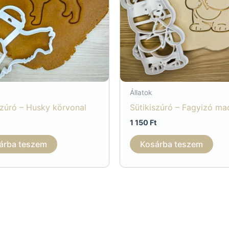
Állatok
szúró – Husky körvonal
Sütikiszúró – Fagyizó ma
1 150
Ft
árba teszem
Kosárba teszem