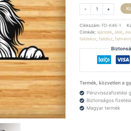
Fali
K
-
+
dekoráció
-
Orosz
Cikkszám:
FD-K46-1
K
agár
Címkék:
ajándék
,
állat
,
de
mennyiség
falidekor
,
falidísz
,
falmatri
Biztonsá
Termék, közvetlen a gy
Pénzvisszafizetési 
Biztonságos fizeté
Magyar termék