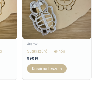
Állatok
ci
Sütikiszúró – Teknős
990
Ft
Kosárba teszem