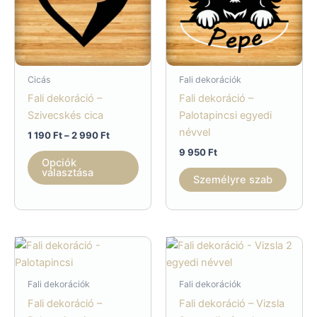
Cicás
Fali dekorációk
Fali dekoráció –
Fali dekoráció –
Szivecskés cica
Palotapincsi egyedi
névvel
Ártartomány:
1 190
Ft
–
2 990
Ft
1
9 950
Ft
Ennek
190 Ft
Opciók
a
-
választása
Személyre szab
2
terméknek
990 Ft
több
variációja
van.
A
változatok
Fali dekorációk
Fali dekorációk
a
Fali dekoráció –
Fali dekoráció – Vizsla
termékoldalon