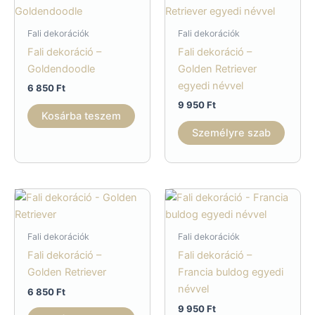
Fali dekorációk
Fali dekorációk
Fali dekoráció –
Fali dekoráció –
Goldendoodle
Golden Retriever
egyedi névvel
6 850
Ft
9 950
Ft
Kosárba teszem
Személyre szab
Fali dekorációk
Fali dekorációk
Fali dekoráció –
Fali dekoráció –
Golden Retriever
Francia buldog egyedi
névvel
6 850
Ft
9 950
Ft