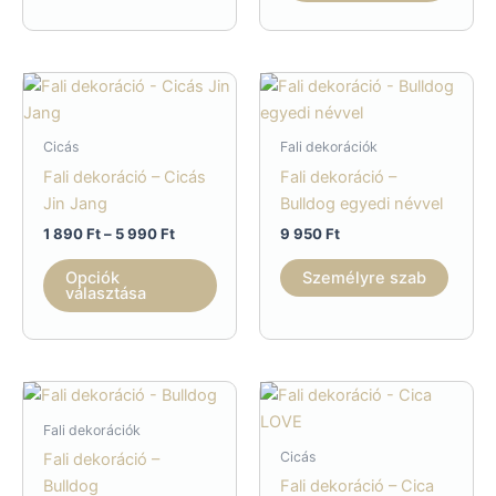
term
490 Ft
több
variác
van.
A
válto
Cicás
Fali dekorációk
a
Fali dekoráció – Cicás
Fali dekoráció –
termé
Jin Jang
Bulldog egyedi névvel
válas
Ártartomány:
1 890
Ft
–
5 990
Ft
9 950
Ft
ki
1
Ennek
890 Ft
Opciók
Személyre szab
a
-
választása
5
terméknek
990 Ft
több
variációja
van.
A
Fali dekorációk
változatok
Cicás
Fali dekoráció –
a
Bulldog
Fali dekoráció – Cica