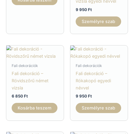
vizsla egyedi névvel
9 950
Ft
Személyre szab
Fali dekorációk
Fali dekorációk
Fali dekoráció –
Fali dekoráció –
Rövidszőrű német
Rókakopó egyedi
vizsla
névvel
6 850
Ft
9 950
Ft
Kosárba teszem
Személyre szab