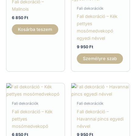
Fali dekoráció –
Fali dekorációk
Malinois
Fali dekoráció – Kék
6 850
Ft
pettyes
Kosárba teszem
mosómedvekopó
egyedi névvel
9 950
Ft
Személyre szab
Fali dekorációk
Fali dekorációk
Fali dekoráció – Kék
Fali dekoráció –
pettyes
Havannai pincs egyedi
mosómedvekopó
névvel
6 850
Ft
9 950
Ft