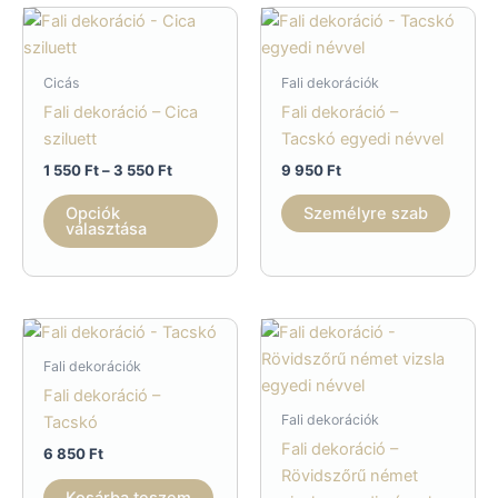
A
van.
változatok
A
a
válto
Cicás
Fali dekorációk
termékoldalon
a
Fali dekoráció – Cica
Fali dekoráció –
választhatók
termé
sziluett
Tacskó egyedi névvel
ki
válas
Ártartomány:
1 550
Ft
–
3 550
Ft
9 950
Ft
ki
1
Ennek
550 Ft
Opciók
Személyre szab
a
-
választása
3
terméknek
550 Ft
több
variációja
van.
A
Fali dekorációk
változatok
Fali dekoráció –
a
Fali dekorációk
Tacskó
termékoldalon
Fali dekoráció –
6 850
Ft
választhatók
Rövidszőrű német
ki
Kosárba teszem