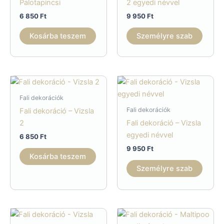
Palotapincsi
2 egyedi névvel
választhatók
6 850
Ft
9 950
Ft
ki
Kosárba teszem
Személyre szab
Fali dekorációk
Fali dekorációk
Fali dekoráció – Vizsla
2
Fali dekoráció – Vizsla
egyedi névvel
6 850
Ft
9 950
Ft
Kosárba teszem
Személyre szab