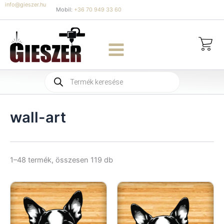
Skip
info@gieszer.hu
Mobil:
+36 70 949 33 60
to
content
Products
search
wall-art
Sorted
1–48 termék, összesen 119 db
by
latest