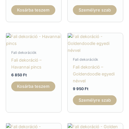
Kosárba teszem
Személyre szab
Fali dekorációk
Fali dekorációk
Fali dekoráció –
Havannai pincs
Fali dekoráció –
Goldendoodle egyedi
6 850
Ft
névvel
Kosárba teszem
9 950
Ft
Személyre szab