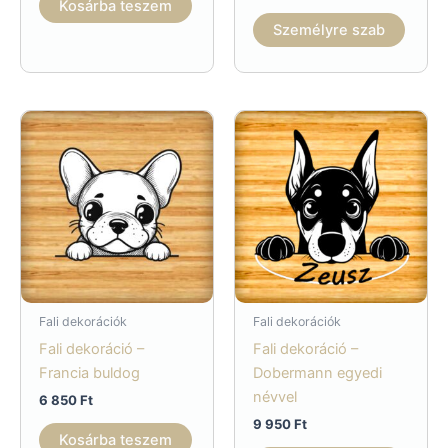
Kosárba teszem
Személyre szab
Fali dekorációk
Fali dekorációk
Fali dekoráció –
Fali dekoráció –
Francia buldog
Dobermann egyedi
névvel
6 850
Ft
9 950
Ft
Kosárba teszem