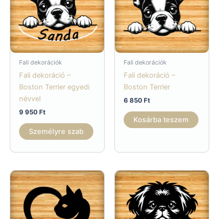
Fali dekorációk
Fali dekorációk
Fali dekoráció –
Fali dekoráció –
Boston Terrier egyedi
Boston Terrier
névvel
6 850
Ft
9 950
Ft
Kosárba teszem
Személyre szab