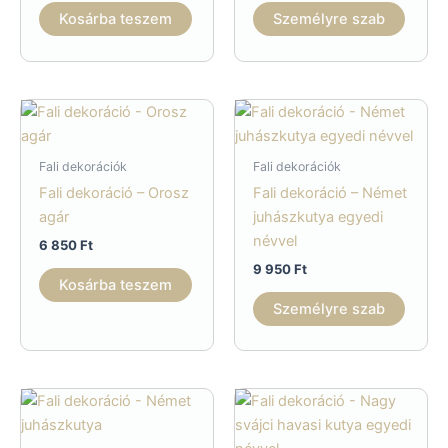
Kosárba teszem
Személyre szab
Fali dekorációk
Fali dekorációk
Fali dekoráció – Orosz
Fali dekoráció – Német
agár
juhászkutya egyedi
névvel
6 850
Ft
9 950
Ft
Kosárba teszem
Személyre szab