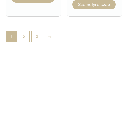
Személyre szab
1
2
3
→