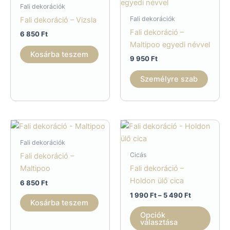
Fali dekorációk
Fali dekorációk
Fali dekoráció – Vizsla
Fali dekoráció –
6 850
Ft
Maltipoo egyedi névvel
Kosárba teszem
9 950
Ft
Személyre szab
Fali dekorációk
Cicás
Fali dekoráció –
Maltipoo
Fali dekoráció –
Holdon ülő cica
6 850
Ft
Ártartomán
1 990
Ft
–
5 490
Ft
Kosárba teszem
1
Enne
990 Ft
Opciók
a
-
választása
5